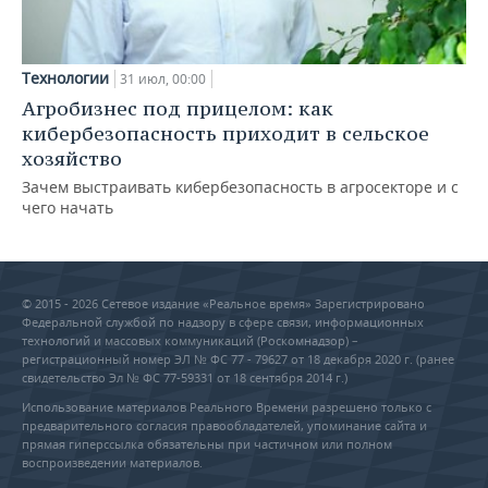
Технологии
31 июл, 00:00
Агробизнес под прицелом: как
кибербезопасность приходит в сельское
хозяйство
Зачем выстраивать кибербезопасность в агросекторе и с
чего начать
© 2015 - 2026 Сетевое издание «Реальное время» Зарегистрировано
Федеральной службой по надзору в сфере связи, информационных
технологий и массовых коммуникаций (Роскомнадзор) –
регистрационный номер ЭЛ № ФС 77 - 79627 от 18 декабря 2020 г. (ранее
свидетельство Эл № ФС 77-59331 от 18 сентября 2014 г.)
Использование материалов Реального Времени разрешено только с
предварительного согласия правообладателей, упоминание сайта и
прямая гиперссылка обязательны при частичном или полном
воспроизведении материалов.