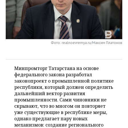
НЕФТЕХИМИЯ
РОЗНИЧНАЯ ТОРГОВЛЯ
НОВОСТИ ТЕХНОЛОГИЙ
МЕРОПРИЯТИЯ
НЕФТЬ
ТРАНСПОРТ
IT
НОВОСТИ МЕРОПРИЯТИЙ
СПОРТ
ОПК
УСЛУГИ
МЕДИА
ВЫЕЗДНАЯ РЕДАКЦИЯ
НОВОСТИ СПОРТА
ОБЩЕСТВО
ЭНЕРГЕТИКА
Фото: realnoevremya.ru/Максим Платонов
ТЕЛЕКОММУНИКАЦИИ
БИЗНЕС-БРАНЧИ
ФУТБОЛ
НОВОСТИ ОБЩЕСТВА
ФОТОГАЛЕРЕЯ
ONLINE-КОНФЕРЕНЦИИ
ХОККЕЙ
ВЛАСТЬ
СЮЖЕТЫ
Минпромторг Татарстана на основе
федерального закона разработал
ОТКРЫТАЯ ЛЕКЦИЯ
БАСКЕТБОЛ
ИНФРАСТРУКТУРА
СПРАВОЧНИК
законопроект о промышленной политике
республики, который должен определить
ВОЛЕЙБОЛ
ИСТОРИЯ
СПИСОК ПЕРСОН
ПОЛНАЯ ВЕРСИЯ
дальнейший вектор развития
промышленности. Сами чиновники не
КИБЕРСПОРТ
КУЛЬТУРА
СПИСОК КОМПАНИЙ
скрывают, что во многом он повторяет
уже существующие в республике меры,
ФИГУРНОЕ КАТАНИЕ
МЕДИЦИНА
однако предлагает пару новых
механизмов: создание регионального