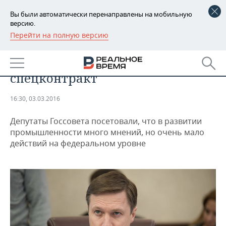
Вы были автоматически перенаправлены на мобильную
версию.
Перейти на полную версию
РЕГИОНЫ
Альберт Каримов предложил
БАШКОРТОСТАН
НОВОСТИ
промышленникам фонд и
спецконтракт
ТАТАРСТАН
АНАЛИТИКА
16:30, 03.03.2016
УДМУРТИЯ
НОВОСТИ АНАЛИТИКИ
ЭКОНОМИКА
Депутаты Госсовета посетовали, что в развитии
ДЕКЛАРАЦИИ О ДОХОДАХ
НОВОСТИ ЭКОНОМИКИ
ПРОМЫШЛЕННОСТЬ
промышленности много мнений, но очень мало
действий на федеральном уровне
КОРОЛИ ГОСЗАКАЗА ПФО
ФИНАНСЫ
НОВОСТИ
НЕДВИЖИМОСТЬ
ПРОМЫШЛЕННОСТИ
ВУЗЫ ТАТАРСТАНА
БАНКИ
НОВОСТИ НЕДВИЖИМОСТИ
АВТО
АГРОПРОМ
КОМУ ПРИНАДЛЕЖАТ
БЮДЖЕТ
НОВОСТИ АВТО
БИЗНЕС
ТОРГОВЫЕ ЦЕНТРЫ
МАШИНОСТРОЕНИЕ
ТАТАРСТАНА
ИНВЕСТИЦИИ
НОВОСТИ БИЗНЕСА
ТЕХНОЛОГИИ