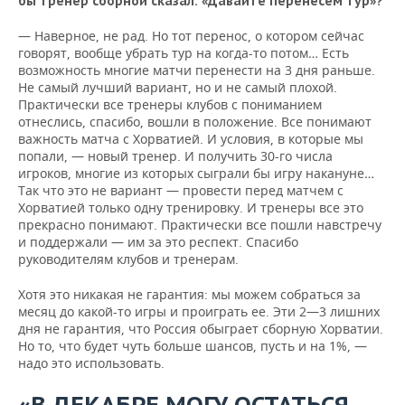
бы тренер сборной сказал: «Давайте перенесем тур»?
— Наверное, не рад. Но тот перенос, о котором сейчас
говорят, вообще убрать тур на когда-то потом… Есть
возможность многие матчи перенести на 3 дня раньше.
Не самый лучший вариант, но и не самый плохой.
Практически все тренеры клубов с пониманием
отнеслись, спасибо, вошли в положение. Все понимают
важность матча с Хорватией. И условия, в которые мы
попали, — новый тренер. И получить 30-го числа
игроков, многие из которых сыграли бы игру накануне…
Так что это не вариант — провести перед матчем с
Хорватией только одну тренировку. И тренеры все это
прекрасно понимают. Практически все пошли навстречу
и поддержали — им за это респект. Спасибо
руководителям клубов и тренерам.
Хотя это никакая не гарантия: мы можем собраться за
месяц до какой-то игры и проиграть ее. Эти 2—3 лишних
дня не гарантия, что Россия обыграет сборную Хорватии.
Но то, что будет чуть больше шансов, пусть и на 1%, —
надо это использовать.
«В ДЕКАБРЕ МОГУ ОСТАТЬСЯ