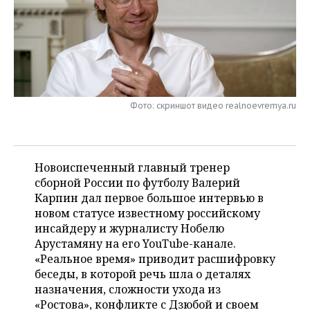
НЕФТЕХИМИЯ
РОЗНИЧНАЯ ТОРГОВЛЯ
НОВОСТИ ТЕХНОЛОГИЙ
МЕРОПРИЯТИЯ
НЕФТЬ
ТРАНСПОРТ
IT
НОВОСТИ МЕРОПРИЯТИЙ
СПОРТ
ОПК
УСЛУГИ
МЕДИА
ВЫЕЗДНАЯ РЕДАКЦИЯ
НОВОСТИ СПОРТА
ОБЩЕСТВО
ЭНЕРГЕТИКА
Фото: скриншот видео realnoevremya.ru
ТЕЛЕКОММУНИКАЦИИ
БИЗНЕС-БРАНЧИ
ФУТБОЛ
НОВОСТИ ОБЩЕСТВА
ФОТОГАЛЕРЕЯ
ONLINE-КОНФЕРЕНЦИИ
ХОККЕЙ
ВЛАСТЬ
СЮЖЕТЫ
Новоиспеченный главный тренер
сборной России по футболу Валерий
ОТКРЫТАЯ ЛЕКЦИЯ
БАСКЕТБОЛ
ИНФРАСТРУКТУРА
СПРАВОЧНИК
Карпин дал первое большое интервью в
новом статусе известному российскому
ВОЛЕЙБОЛ
ИСТОРИЯ
СПИСОК ПЕРСОН
ПОЛНАЯ ВЕРСИЯ
инсайдеру и журналисту Нобелю
Арустамяну на его YouTube-канале.
КИБЕРСПОРТ
КУЛЬТУРА
СПИСОК КОМПАНИЙ
«Реальное время» приводит расшифровку
беседы, в которой речь шла о деталях
ФИГУРНОЕ КАТАНИЕ
МЕДИЦИНА
назначения, сложности ухода из
«Ростова», конфликте с Дзюбой и своем