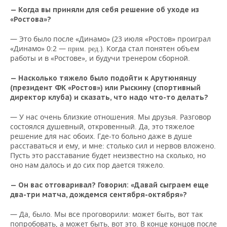
— Когда вы приняли для себя решение об уходе из
«Ростова»?
— Это было после «Динамо» (23 июля «Ростов» проиграл
«Динамо» 0:2 —
). Когда стал понятен объем
прим. ред.
работы и в «Ростове», и будучи тренером сборной.
— Насколько тяжело было подойти к Арутюнянцу
(президент ФК «Ростов») или Рыскину (спортивный
директор клуба) и сказать, что надо что-то делать?
— У нас очень близкие отношения. Мы друзья. Разговор
состоялся душевный, откровенный. Да, это тяжелое
решение для нас обоих. Где-то больно даже в душе
расставаться и ему, и мне: столько сил и нервов вложено.
Пусть это расставание будет неизвестно на сколько, но
оно нам далось и до сих пор дается тяжело.
— Он вас отговаривал? Говорил: «Давай сыграем еще
два-три матча, дождемся сентября-октября»?
— Да, было. Мы все проговорили: может быть, вот так
попробовать, а может быть, вот это. В конце концов после