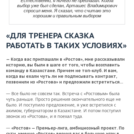
Естественно, я ничего не предлагал. Когда
выбор уже был сделан, Арташес Владимирович
спросил меня. Я сказал, что считаю это
хорошим и правильным выбором
«ДЛЯ ТРЕНЕРА СКАЗКА
РАБОТАТЬ В ТАКИХ УСЛОВИЯХ»
— Когда вас приглашали в «Ростов», мне рассказывали
историю, вы были в шаге от того, чтобы возглавить
команду в Казахстане. Причем не топ-клуб. И вам,
когда вы ехали чуть ли не подписывать контракт,
позвонили из «Ростова» и предложили встретиться…
— Все было не совсем так. Встреча с «Ростовым» была
чуть раньше. Просто решения окончательного еще не
было. И поступило предложение, я уже встретился с
акимом, губернатором в Казахстане. И потом поступил
звонок из «Ростова», и я поехал туда.
—
«Ростов» — Премьер-лига, амбициозный проект. По
сути, именно «Ростов» вернул вас в большую игру в