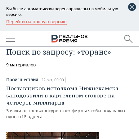
Вы были автоматически перенаправлены на мобильную
версию.
Перейти на полную версию
РЕГИОНЫ
БАШКОРТОСТАН
НОВОСТИ
Поиск по запросу: «торанс»
ТАТАРСТАН
АНАЛИТИКА
9 материалов
УДМУРТИЯ
НОВОСТИ АНАЛИТИКИ
ЭКОНОМИКА
ДЕКЛАРАЦИИ О ДОХОДАХ
НОВОСТИ ЭКОНОМИКИ
ПРОМЫШЛЕННОСТЬ
Происшествия
22 окт, 00:00
Поставщиков исполкома Нижнекамска
КОРОЛИ ГОСЗАКАЗА ПФО
ФИНАНСЫ
НОВОСТИ
НЕДВИЖИМОСТЬ
заподозрили в картельном сговоре на
ПРОМЫШЛЕННОСТИ
четверть миллиарда
ВУЗЫ ТАТАРСТАНА
БАНКИ
НОВОСТИ НЕДВИЖИМОСТИ
АВТО
Заявки от трех «конкурентов» фирмы якобы подавали с
АГРОПРОМ
одного IP-адреса
КОМУ ПРИНАДЛЕЖАТ
БЮДЖЕТ
НОВОСТИ АВТО
БИЗНЕС
ТОРГОВЫЕ ЦЕНТРЫ
МАШИНОСТРОЕНИЕ
ТАТАРСТАНА
ИНВЕСТИЦИИ
НОВОСТИ БИЗНЕСА
ТЕХНОЛОГИИ