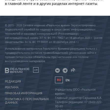
в главной ленте и в других разделах интернет-газеты.
© 2015 - 2026 Сетевое издание «Реальное время» Зарегистрировано
Федеральной службой по надзору в сфере связи, информационных
технологий и массовых коммуникаций (Роскомнадзор) –
регистрационный номер ЭЛ № ФС 77 - 79627 от 18 декабря 2020 г. (ранее
свидетельство Эл № ФС 77-59331 от 18 сентября 2014 г.)
Использование материалов Реального Времени разрешено только с
предварительного согласия правообладателей, упоминание сайта и
прямая гиперссылка обязательны при частичном или полном
воспроизведении материалов.
18+
RU
EN
РЕДАКЦИЯ
РЕКЛАМА
Учредитель ООО «Реальное
ПРАВОВАЯ ИНФОРМАЦИЯ
время»
Главный редактор Саушина А.А.
ПОЛИТИКА О ПЕРСОНАЛЬНЫХ
Телефон редакции: +7 (843) 222-
ДАННЫХ
90-80