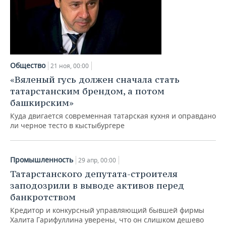
ВОДНЫЕ ВИДЫ СПОРТА
ОБРАЗОВАНИЕ
ХОККЕЙ С МЯЧОМ
ПРОИСШЕСТВИЯ
Общество
21 ноя, 00:00
«Вяленый гусь должен сначала стать
татарстанским брендом, а потом
башкирским»
Куда двигается современная татарская кухня и оправдано
ли черное тесто в кыстыбургере
Промышленность
29 апр, 00:00
Татарстанского депутата-строителя
заподозрили в выводе активов перед
банкротством
Кредитор и конкурсный управляющий бывшей фирмы
Халита Гарифуллина уверены, что он слишком дешево