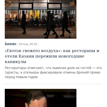
НЕФТЕХИМИЯ
РОЗНИЧНАЯ ТОРГОВЛЯ
НОВОСТИ ТЕХНОЛОГИЙ
МЕРОПРИЯТИЯ
НЕФТЬ
ТРАНСПОРТ
IT
НОВОСТИ МЕРОПРИЯТИЙ
СПОРТ
ОПК
УСЛУГИ
МЕДИА
ВЫЕЗДНАЯ РЕДАКЦИЯ
НОВОСТИ СПОРТА
ОБЩЕСТВО
ЭНЕРГЕТИКА
ТЕЛЕКОММУНИКАЦИИ
БИЗНЕС-БРАНЧИ
ФУТБОЛ
НОВОСТИ ОБЩЕСТВА
ФОТОГАЛЕРЕЯ
Бизнес
09 янв, 00:00
«Глоток свежего воздуха»: как рестораны и
ONLINE-КОНФЕРЕНЦИИ
ХОККЕЙ
ВЛАСТЬ
СЮЖЕТЫ
отели Казани пережили новогодние
каникулы
ОТКРЫТАЯ ЛЕКЦИЯ
БАСКЕТБОЛ
ИНФРАСТРУКТУРА
СПРАВОЧНИК
Рестораторы отмечают, что львиная доля их гостей — это
туристы, а отельеры фиксировали отмены броней прямо
ВОЛЕЙБОЛ
ИСТОРИЯ
СПИСОК ПЕРСОН
ПОЛНАЯ ВЕРСИЯ
перед Новым годом
КИБЕРСПОРТ
КУЛЬТУРА
СПИСОК КОМПАНИЙ
ФИГУРНОЕ КАТАНИЕ
МЕДИЦИНА