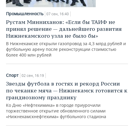
ВОДНЫЕ ВИДЫ СПОРТА
ОБРАЗОВАНИЕ
Промышленность
07 сен, 16:40
ХОККЕЙ С МЯЧОМ
ПРОИСШЕСТВИЯ
Рустам Минниханов: «Если бы ТАИФ не
принял решение — дальнейшего развития
Нижнекамского узла не было бы»
В Нижнекамске открыли газопровод за 4,3 млрд рублей и
футбольную арену после реконструкции стоимостью
более 400 млн рублей
Спорт
02 сен, 16:19
Звезды футбола в гостях и рекорд России
по чеканке мяча — Нижнекамск готовится к
грандиозному празднику
Ко Дню «Нефтехимика» в городе приурочили
торжественное открытие обновленного силами
«Нижнекамскнефтехима» футбольного стадиона