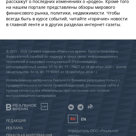
расскажут о последних изменениях о «родео». Кроме того
на нашем портале представлены обзоры мирового
финансового рынка, политики, недвижимости. Чтобы
всегда быть в курсе событий, читайте «горячие» новости
в главной ленте и в других разделах интернет-газеты.
© 2015 - 2026 Сетевое издание «Реальное время» Зарегистрировано
Федеральной службой по надзору в сфере связи, информационных
технологий и массовых коммуникаций (Роскомнадзор) –
регистрационный номер ЭЛ № ФС 77 - 79627 от 18 декабря 2020 г. (ранее
свидетельство Эл № ФС 77-59331 от 18 сентября 2014 г.)
Использование материалов Реального Времени разрешено только с
предварительного согласия правообладателей, упоминание сайта и
прямая гиперссылка обязательны при частичном или полном
воспроизведении материалов.
18+
RU
EN
РЕДАКЦИЯ
РЕКЛАМА
Учредитель ООО «Реальное
ПРАВОВАЯ ИНФОРМАЦИЯ
время»