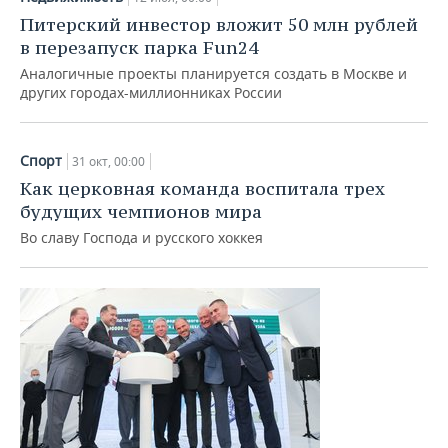
НЕФТЕХИМИЯ
Питерский инвестор вложит 50 млн рублей
РОЗНИЧНАЯ ТОРГОВЛЯ
НОВОСТИ ТЕХНОЛОГИЙ
МЕРОПРИЯТИЯ
в перезапуск парка Fun24
НЕФТЬ
Аналогичные проекты планируется создать в Москве и
ТРАНСПОРТ
IT
НОВОСТИ МЕРОПРИЯТИЙ
СПОРТ
других городах-миллионниках России
ОПК
УСЛУГИ
МЕДИА
ВЫЕЗДНАЯ РЕДАКЦИЯ
НОВОСТИ СПОРТА
ОБЩЕСТВО
ЭНЕРГЕТИКА
Спорт
31 окт, 00:00
ТЕЛЕКОММУНИКАЦИИ
БИЗНЕС-БРАНЧИ
ФУТБОЛ
НОВОСТИ ОБЩЕСТВА
ФОТОГАЛЕРЕЯ
Как церковная команда воспитала трех
будущих чемпионов мира
ONLINE-КОНФЕРЕНЦИИ
ХОККЕЙ
ВЛАСТЬ
СЮЖЕТЫ
Во славу Господа и русского хоккея
ОТКРЫТАЯ ЛЕКЦИЯ
БАСКЕТБОЛ
ИНФРАСТРУКТУРА
СПРАВОЧНИК
ВОЛЕЙБОЛ
ИСТОРИЯ
СПИСОК ПЕРСОН
ПОЛНАЯ ВЕРСИЯ
КИБЕРСПОРТ
КУЛЬТУРА
СПИСОК КОМПАНИЙ
ФИГУРНОЕ КАТАНИЕ
МЕДИЦИНА