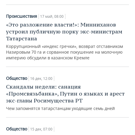
ВОДНЫЕ ВИДЫ СПОРТА
ОБРАЗОВАНИЕ
ХОККЕЙ С МЯЧОМ
ПРОИСШЕСТВИЯ
Происшествия
17 май, 08:00
«Это разложение власти!»: Минниханов
устроил публичную порку экс-министрам
Татарстана
Коррупционный «индекс гречки», возврат отставником
Назировым 70 га и сорванное покушение на молочную
империю обсудили в казанском Кремле
Общество
16 дек, 12:00
Скандалы недели: санация
«Промсвязьбанка», Путин о языках и арест
экс-главы Росимущества РТ
Чем запомнятся татарстанцам уходящие семь дней
Общество
15 дек, 07:00