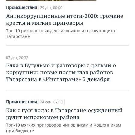
НЕФТЕХИМИЯ
Происшествия
29 дек, 00:00
РОЗНИЧНАЯ ТОРГОВЛЯ
НОВОСТИ ТЕХНОЛОГИЙ
МЕРОПРИЯТИЯ
Антикоррупционные итоги-2020: громкие
НЕФТЬ
аресты и мягкие приговоры
ТРАНСПОРТ
IT
НОВОСТИ МЕРОПРИЯТИЙ
СПОРТ
ОПК
Топ-10 резонансных дел силовиков и госслужащих в
Татарстане
УСЛУГИ
МЕДИА
ВЫЕЗДНАЯ РЕДАКЦИЯ
НОВОСТИ СПОРТА
ОБЩЕСТВО
ЭНЕРГЕТИКА
ТЕЛЕКОММУНИКАЦИИ
БИЗНЕС-БРАНЧИ
ФУТБОЛ
НОВОСТИ ОБЩЕСТВА
ФОТОГАЛЕРЕЯ
03 дек, 20:32
Елка в Бугульме и разговоры с детьми о
ONLINE-КОНФЕРЕНЦИИ
ХОККЕЙ
ВЛАСТЬ
СЮЖЕТЫ
коррупции: новые посты глав районов
Татарстана в «Инстаграме» 3 декабря
ОТКРЫТАЯ ЛЕКЦИЯ
БАСКЕТБОЛ
ИНФРАСТРУКТУРА
СПРАВОЧНИК
ВОЛЕЙБОЛ
ИСТОРИЯ
СПИСОК ПЕРСОН
ПОЛНАЯ ВЕРСИЯ
Происшествия
24 сен, 07:00
КИБЕРСПОРТ
КУЛЬТУРА
СПИСОК КОМПАНИЙ
Как с гуся вода: в Татарстане осужденный
рулит исполкомом района
ФИГУРНОЕ КАТАНИЕ
МЕДИЦИНА
Топ-10 мягких приговоров чиновникам и мошенникам
при бюджете