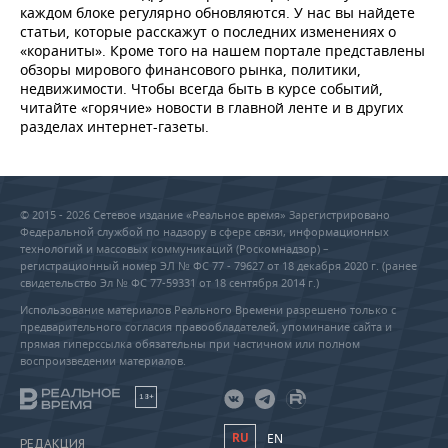
каждом блоке регулярно обновляются. У нас вы найдете
статьи, которые расскажут о последних изменениях о
«кораниты». Кроме того на нашем портале представлены
обзоры мирового финансового рынка, политики,
недвижимости. Чтобы всегда быть в курсе событий,
читайте «горячие» новости в главной ленте и в других
разделах интернет-газеты.
© 2015 - 2026 Сетевое издание «Реальное время» Зарегистрировано
Федеральной службой по надзору в сфере связи, информационных
технологий и массовых коммуникаций (Роскомнадзор) –
регистрационный номер ЭЛ № ФС 77 - 79627 от 18 декабря 2020 г. (ранее
свидетельство Эл № ФС 77-59331 от 18 сентября 2014 г.)
Использование материалов Реального Времени разрешено только с
предварительного согласия правообладателей, упоминание сайта и
прямая гиперссылка обязательны при частичном или полном
воспроизведении материалов.
18+
RU
EN
РЕДАКЦИЯ