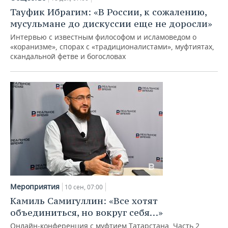
НЕФТЕХИМИЯ
Тауфик Ибрагим: «В России, к сожалению,
РОЗНИЧНАЯ ТОРГОВЛЯ
НОВОСТИ ТЕХНОЛОГИЙ
МЕРОПРИЯТИЯ
мусульмане до дискуссии еще не доросли»
НЕФТЬ
Интервью с известным философом и исламоведом о
ТРАНСПОРТ
IT
НОВОСТИ МЕРОПРИЯТИЙ
СПОРТ
«коранизме», спорах с «традиционалистами», муфтиятах,
ОПК
скандальной фетве и богословах
УСЛУГИ
МЕДИА
ВЫЕЗДНАЯ РЕДАКЦИЯ
НОВОСТИ СПОРТА
ОБЩЕСТВО
ЭНЕРГЕТИКА
ТЕЛЕКОММУНИКАЦИИ
БИЗНЕС-БРАНЧИ
ФУТБОЛ
НОВОСТИ ОБЩЕСТВА
ФОТОГАЛЕРЕЯ
ONLINE-КОНФЕРЕНЦИИ
ХОККЕЙ
ВЛАСТЬ
СЮЖЕТЫ
ОТКРЫТАЯ ЛЕКЦИЯ
БАСКЕТБОЛ
ИНФРАСТРУКТУРА
СПРАВОЧНИК
ВОЛЕЙБОЛ
ИСТОРИЯ
СПИСОК ПЕРСОН
ПОЛНАЯ ВЕРСИЯ
КИБЕРСПОРТ
КУЛЬТУРА
СПИСОК КОМПАНИЙ
Мероприятия
10 сен, 07:00
Камиль Самигуллин: «Все хотят
ФИГУРНОЕ КАТАНИЕ
МЕДИЦИНА
объединиться, но вокруг себя…»
Онлайн-конференция с муфтием Татарстана. Часть 2