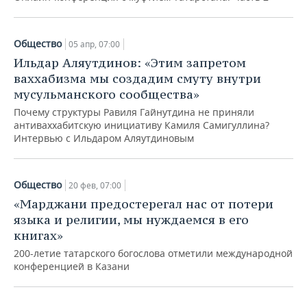
ВОДНЫЕ ВИДЫ СПОРТА
ОБРАЗОВАНИЕ
ХОККЕЙ С МЯЧОМ
ПРОИСШЕСТВИЯ
Общество
05 апр, 07:00
Ильдар Аляутдинов: «Этим запретом
ваххабизма мы создадим смуту внутри
мусульманского сообщества»
Почему структуры Равиля Гайнутдина не приняли
антиваххабитскую инициативу Камиля Самигуллина?
Интервью с Ильдаром Аляутдиновым
Общество
20 фев, 07:00
«Марджани предостерегал нас от потери
языка и религии, мы нуждаемся в его
книгах»
200-летие татарского богослова отметили международной
конференцией в Казани