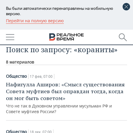
Вы были автоматически перенаправлены на мобильную
версию.
Перейти на полную версию
РЕГИОНЫ
БАШКОРТОСТАН
НОВОСТИ
Поиск по запросу: «кораниты»
ТАТАРСТАН
АНАЛИТИКА
8 материалов
УДМУРТИЯ
НОВОСТИ АНАЛИТИКИ
ЭКОНОМИКА
ДЕКЛАРАЦИИ О ДОХОДАХ
НОВОСТИ ЭКОНОМИКИ
ПРОМЫШЛЕННОСТЬ
Общество
17 фев, 07:00
Нафигулла Аширов: «Смысл существования
КОРОЛИ ГОСЗАКАЗА ПФО
ФИНАНСЫ
НОВОСТИ
НЕДВИЖИМОСТЬ
Совета муфтиев был оправдан тогда, когда
ПРОМЫШЛЕННОСТИ
он мог быть советом»
ВУЗЫ ТАТАРСТАНА
БАНКИ
НОВОСТИ НЕДВИЖИМОСТИ
АВТО
Что не так в Духовном управлении мусульман РФ и
АГРОПРОМ
Совете муфтиев России?
КОМУ ПРИНАДЛЕЖАТ
БЮДЖЕТ
НОВОСТИ АВТО
БИЗНЕС
ТОРГОВЫЕ ЦЕНТРЫ
МАШИНОСТРОЕНИЕ
ТАТАРСТАНА
ИНВЕСТИЦИИ
НОВОСТИ БИЗНЕСА
ТЕХНОЛОГИИ
Общество
18 дек, 07:00