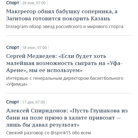
ВОДНЫЕ ВИДЫ СПОРТА
ОБРАЗОВАНИЕ
Спорт
26 янв, 07:00
Макгрегор обнял бабушку соперника, а
ХОККЕЙ С МЯЧОМ
ПРОИСШЕСТВИЯ
Загитова готовится покорить Казань
Instagram-обзор звезд российского и мирового спорта
Спорт
18 июн, 07:00
Сергей Медведев: «Если будет хоть
малейшая возможность сыграть на «Уфа-
Арене», мы ее используем»
Интервью с генеральным директором баскетбольного
«Уфимца»
Спорт
17 дек, 07:00
Алексей Спиридонов: «Пусть Глушакова из
бани на поле прямо в халате привозят —
лишь бы давал результат»
Свежий разговор со @spirik15 обо всем