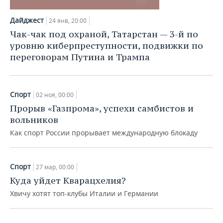
НЕФТЕХИМИЯ
РОЗНИЧНАЯ ТОРГОВЛЯ
НОВОСТИ ТЕХНОЛОГИЙ
МЕРОПРИЯТИЯ
Дайджест
24 янв, 20:00
НЕФТЬ
Чак-чак под охраной, Татарстан — 3-й по
ТРАНСПОРТ
IT
НОВОСТИ МЕРОПРИЯТИЙ
СПОРТ
уровню киберпреступности, подвижки по
ОПК
переговорам Путина и Трампа
УСЛУГИ
МЕДИА
ВЫЕЗДНАЯ РЕДАКЦИЯ
НОВОСТИ СПОРТА
ОБЩЕСТВО
ЭНЕРГЕТИКА
ТЕЛЕКОММУНИКАЦИИ
БИЗНЕС-БРАНЧИ
ФУТБОЛ
НОВОСТИ ОБЩЕСТВА
ФОТОГАЛЕРЕЯ
Спорт
02 ноя, 00:00
Прорыв «Газпрома», успехи самбистов и
ONLINE-КОНФЕРЕНЦИИ
ХОККЕЙ
ВЛАСТЬ
СЮЖЕТЫ
вольников
Как спорт России прорывает международную блокаду
ОТКРЫТАЯ ЛЕКЦИЯ
БАСКЕТБОЛ
ИНФРАСТРУКТУРА
СПРАВОЧНИК
ВОЛЕЙБОЛ
ИСТОРИЯ
СПИСОК ПЕРСОН
ПОЛНАЯ ВЕРСИЯ
Спорт
27 мар, 00:00
КИБЕРСПОРТ
КУЛЬТУРА
СПИСОК КОМПАНИЙ
Куда уйдет Кварацхелия?
Хвичу хотят топ-клубы Италии и Германии
ФИГУРНОЕ КАТАНИЕ
МЕДИЦИНА