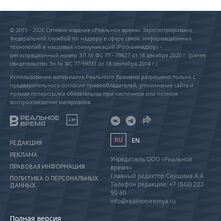
© 2015 - 2026 Сетевое издание «Реальное время» Зарегистрировано
Федеральной службой по надзору в сфере связи, информационных
технологий и массовых коммуникаций (Роскомнадзор) –
регистрационный номер ЭЛ № ФС 77 - 79627 от 18 декабря 2020 г. (ранее
свидетельство Эл № ФС 77-59331 от 18 сентября 2014 г.)
Использование материалов Реального Времени разрешено только с
предварительного согласия правообладателей, упоминание сайта и
прямая гиперссылка обязательны при частичном или полном
воспроизведении материалов.
18+
RU
EN
РЕДАКЦИЯ
РЕКЛАМА
Учредитель ООО «Реальное
ПРАВОВАЯ ИНФОРМАЦИЯ
время»
Главный редактор Саушина А.А.
ПОЛИТИКА О ПЕРСОНАЛЬНЫХ
Телефон редакции: +7 (843) 222-
ДАННЫХ
90-80
info@realnoevremya.ru
Полная версия