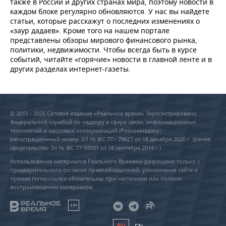
также в России и других странах мира, поэтому новости в
каждом блоке регулярно обновляются. У нас вы найдете
статьи, которые расскажут о последних изменениях о
«заур дадаев». Кроме того на нашем портале
представлены обзоры мирового финансового рынка,
политики, недвижимости. Чтобы всегда быть в курсе
событий, читайте «горячие» новости в главной ленте и в
других разделах интернет-газеты.
© 2015 - 2026 Сетевое издание «Реальное время» Зарегистрировано
Федеральной службой по надзору в сфере связи, информационных
технологий и массовых коммуникаций (Роскомнадзор) –
регистрационный номер ЭЛ № ФС 77 - 79627 от 18 декабря 2020 г. (ранее
свидетельство Эл № ФС 77-59331 от 18 сентября 2014 г.)
Использование материалов Реального Времени разрешено только с
предварительного согласия правообладателей, упоминание сайта и
прямая гиперссылка обязательны при частичном или полном
воспроизведении материалов.
18+
RU