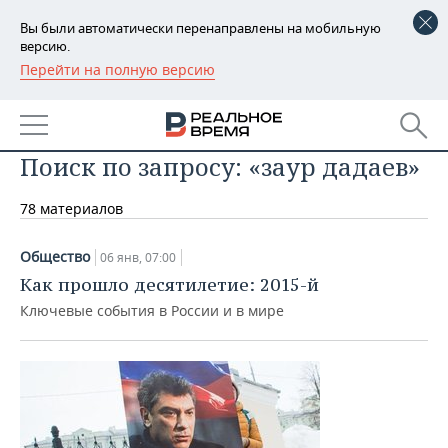
Вы были автоматически перенаправлены на мобильную
версию.
Перейти на полную версию
РЕГИОНЫ
БАШКОРТОСТАН
НОВОСТИ
Поиск по запросу: «заур дадаев»
ТАТАРСТАН
АНАЛИТИКА
78 материалов
УДМУРТИЯ
НОВОСТИ АНАЛИТИКИ
ЭКОНОМИКА
ДЕКЛАРАЦИИ О ДОХОДАХ
НОВОСТИ ЭКОНОМИКИ
ПРОМЫШЛЕННОСТЬ
Общество
06 янв, 07:00
Как прошло десятилетие: 2015-й
КОРОЛИ ГОСЗАКАЗА ПФО
ФИНАНСЫ
НОВОСТИ
НЕДВИЖИМОСТЬ
Ключевые события в России и в мире
ПРОМЫШЛЕННОСТИ
ВУЗЫ ТАТАРСТАНА
БАНКИ
НОВОСТИ НЕДВИЖИМОСТИ
АВТО
АГРОПРОМ
КОМУ ПРИНАДЛЕЖАТ
БЮДЖЕТ
НОВОСТИ АВТО
БИЗНЕС
ТОРГОВЫЕ ЦЕНТРЫ
МАШИНОСТРОЕНИЕ
ТАТАРСТАНА
ИНВЕСТИЦИИ
НОВОСТИ БИЗНЕСА
ТЕХНОЛОГИИ