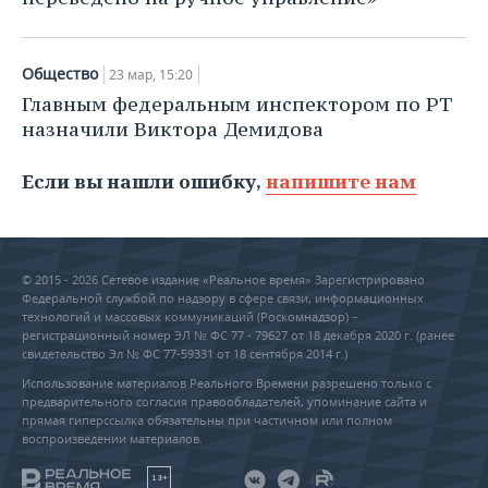
Общество
23 мар, 15:20
Главным федеральным инспектором по РТ
назначили Виктора Демидова
Если вы нашли ошибку,
напишите нам
© 2015 - 2026 Сетевое издание «Реальное время» Зарегистрировано
Федеральной службой по надзору в сфере связи, информационных
технологий и массовых коммуникаций (Роскомнадзор) –
регистрационный номер ЭЛ № ФС 77 - 79627 от 18 декабря 2020 г. (ранее
свидетельство Эл № ФС 77-59331 от 18 сентября 2014 г.)
Использование материалов Реального Времени разрешено только с
предварительного согласия правообладателей, упоминание сайта и
прямая гиперссылка обязательны при частичном или полном
воспроизведении материалов.
18+