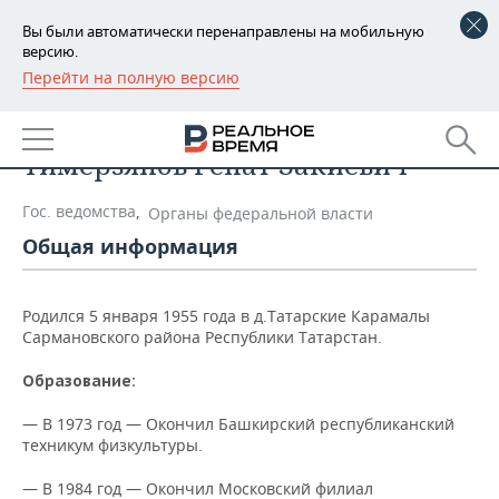
Вы были автоматически перенаправлены на мобильную
версию.
Перейти на полную версию
РЕГИОНЫ
Список персон
БАШКОРТОСТАН
НОВОСТИ
Тимерзянов Ренат Закиевич
ТАТАРСТАН
АНАЛИТИКА
Гос. ведомства
,
Органы федеральной власти
УДМУРТИЯ
НОВОСТИ АНАЛИТИКИ
ЭКОНОМИКА
Общая информация
ДЕКЛАРАЦИИ О ДОХОДАХ
НОВОСТИ ЭКОНОМИКИ
ПРОМЫШЛЕННОСТЬ
Родился 5 января 1955 года в д.Татарские Карамалы
КОРОЛИ ГОСЗАКАЗА ПФО
ФИНАНСЫ
НОВОСТИ
НЕДВИЖИМОСТЬ
Сармановского района Республики Татарстан.
ПРОМЫШЛЕННОСТИ
Образование:
ВУЗЫ ТАТАРСТАНА
БАНКИ
НОВОСТИ НЕДВИЖИМОСТИ
АВТО
АГРОПРОМ
— В 1973 год — Окончил Башкирский республиканский
КОМУ ПРИНАДЛЕЖАТ
БЮДЖЕТ
НОВОСТИ АВТО
БИЗНЕС
техникум физкультуры.
ТОРГОВЫЕ ЦЕНТРЫ
МАШИНОСТРОЕНИЕ
ТАТАРСТАНА
— В 1984 год — Окончил Московский филиал
ИНВЕСТИЦИИ
НОВОСТИ БИЗНЕСА
ТЕХНОЛОГИИ