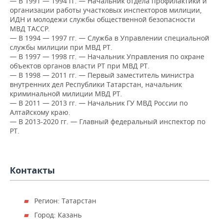
— В 1991 — 1994 гг. — Начальник отдела профилактики и
ВОДНЫЕ ВИДЫ СПОРТА
ОБРАЗОВАНИЕ
организации работы участковых инспекторов милиции,
ИДН и молодежи службы общественной безопасности
ХОККЕЙ С МЯЧОМ
ПРОИСШЕСТВИЯ
МВД ТАССР.
— В 1994 — 1997 гг. — Служба в Управлении специальной
службы милиции при МВД РТ.
— В 1997 — 1998 гг. — Начальник Управления по охране
объектов органов власти РТ при МВД РТ.
— В 1998 — 2011 гг. — Первый заместитель министра
внутренних дел Республики Татарстан, начальник
криминальной милиции МВД РТ.
— В 2011 — 2013 гг. — Начальник ГУ МВД России по
Алтайскому краю.
— В 2013-2020 гг. — Главный федеральный инспектор по
РТ.
Контакты
Регион: Татарстан
Город: Казань