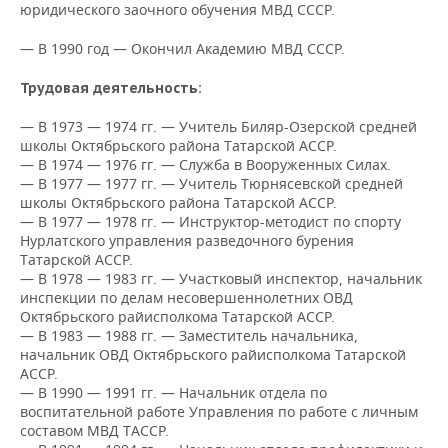
НЕФТЕХИМИЯ
юридического заочного обучения МВД СССР.
РОЗНИЧНАЯ ТОРГОВЛЯ
НОВОСТИ ТЕХНОЛОГИЙ
МЕРОПРИЯТИЯ
— В 1990 год — Окончил Академию МВД СССР.
НЕФТЬ
ТРАНСПОРТ
IT
НОВОСТИ МЕРОПРИЯТИЙ
СПОРТ
Трудовая деятельность:
ОПК
— В 1973 — 1974 гг. — Учитель Биляр-Озерской средней
УСЛУГИ
МЕДИА
ВЫЕЗДНАЯ РЕДАКЦИЯ
НОВОСТИ СПОРТА
ОБЩЕСТВО
ЭНЕРГЕТИКА
школы Октябрьского района Татарской АССР.
— В 1974 — 1976 гг. — Служба в Вооруженных Силах.
ТЕЛЕКОММУНИКАЦИИ
БИЗНЕС-БРАНЧИ
ФУТБОЛ
НОВОСТИ ОБЩЕСТВА
ФОТОГАЛЕРЕЯ
— В 1977 — 1977 гг. — Учитель Тюрнясевской средней
школы Октябрьского района Татарской АССР.
ONLINE-КОНФЕРЕНЦИИ
ХОККЕЙ
ВЛАСТЬ
— В 1977 — 1978 гг. — Инструктор-методист по спорту
СЮЖЕТЫ
Нурлатского управления разведочного бурения
Татарской АССР.
ОТКРЫТАЯ ЛЕКЦИЯ
БАСКЕТБОЛ
ИНФРАСТРУКТУРА
СПРАВОЧНИК
— В 1978 — 1983 гг. — Участковый инспектор, начальник
инспекции по делам несовершеннолетних ОВД
ВОЛЕЙБОЛ
ИСТОРИЯ
СПИСОК ПЕРСОН
ПОЛНАЯ ВЕРСИЯ
Октябрьского райисполкома Татарской АССР.
— В 1983 — 1988 гг. — Заместитель начальника,
начальник ОВД Октябрьского райисполкома Татарской
КИБЕРСПОРТ
КУЛЬТУРА
СПИСОК КОМПАНИЙ
АССР.
— В 1990 — 1991 гг. — Начальник отдела по
ФИГУРНОЕ КАТАНИЕ
МЕДИЦИНА
воспитательной работе Управления по работе с личным
составом МВД ТАССР.