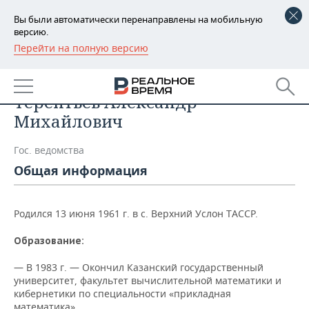
Вы были автоматически перенаправлены на мобильную
версию.
Перейти на полную версию
РЕГИОНЫ
Список персон
БАШКОРТОСТАН
НОВОСТИ
Терентьев Александр
ТАТАРСТАН
АНАЛИТИКА
Михайлович
УДМУРТИЯ
НОВОСТИ АНАЛИТИКИ
ЭКОНОМИКА
Гос. ведомства
Общая информация
ДЕКЛАРАЦИИ О ДОХОДАХ
НОВОСТИ ЭКОНОМИКИ
ПРОМЫШЛЕННОСТЬ
КОРОЛИ ГОСЗАКАЗА ПФО
ФИНАНСЫ
НОВОСТИ
НЕДВИЖИМОСТЬ
Родился 13 июня 1961 г. в с. Верхний Услон ТАССР.
ПРОМЫШЛЕННОСТИ
ВУЗЫ ТАТАРСТАНА
БАНКИ
НОВОСТИ НЕДВИЖИМОСТИ
АВТО
Образование:
АГРОПРОМ
— В 1983 г. — Окончил Казанский государственный
КОМУ ПРИНАДЛЕЖАТ
БЮДЖЕТ
НОВОСТИ АВТО
БИЗНЕС
университет, факультет вычислительной математики и
ТОРГОВЫЕ ЦЕНТРЫ
МАШИНОСТРОЕНИЕ
ТАТАРСТАНА
кибернетики по специальности «прикладная
ИНВЕСТИЦИИ
НОВОСТИ БИЗНЕСА
ТЕХНОЛОГИИ
математика».