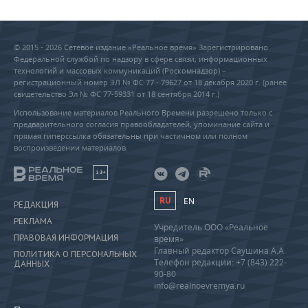
© 2015 - 2026 Сетевое издание «Реальное время» Зарегистрировано
Федеральной службой по надзору в сфере связи, информационных
технологий и массовых коммуникаций (Роскомнадзор) –
регистрационный номер ЭЛ № ФС 77 - 79627 от 18 декабря 2020 г. (ранее
свидетельство Эл № ФС 77-59331 от 18 сентября 2014 г.)
Использование материалов Реального Времени разрешено только с
предварительного согласия правообладателей, упоминание сайта и
прямая гиперссылка обязательны при частичном или полном
воспроизведении материалов.
18+
RU
EN
РЕДАКЦИЯ
РЕКЛАМА
Учредитель ООО «Реальное
ПРАВОВАЯ ИНФОРМАЦИЯ
время»
Главный редактор Саушина А.А.
ПОЛИТИКА О ПЕРСОНАЛЬНЫХ
Телефон редакции: +7 (843) 222-
ДАННЫХ
90-80
info@realnoevremya.ru