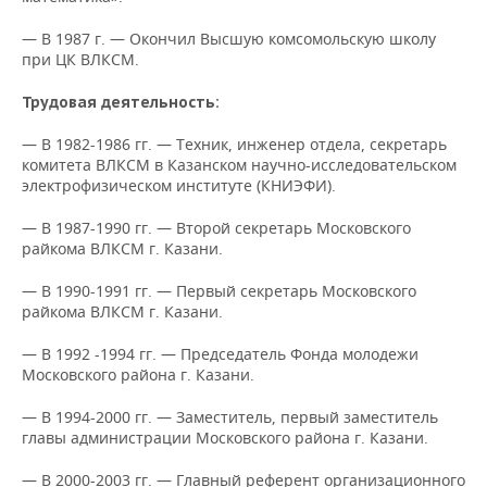
НЕФТЕХИМИЯ
— В 1987 г. — Окончил Высшую комсомольскую школу
РОЗНИЧНАЯ ТОРГОВЛЯ
НОВОСТИ ТЕХНОЛОГИЙ
МЕРОПРИЯТИЯ
НЕФТЬ
при ЦК ВЛКСМ.
ТРАНСПОРТ
IT
НОВОСТИ МЕРОПРИЯТИЙ
СПОРТ
Трудовая деятельность:
ОПК
УСЛУГИ
МЕДИА
ВЫЕЗДНАЯ РЕДАКЦИЯ
НОВОСТИ СПОРТА
ОБЩЕСТВО
— В 1982-1986 гг. — Техник, инженер отдела, секретарь
ЭНЕРГЕТИКА
комитета ВЛКСМ в Казанском научно-исследовательском
электрофизическом институте (КНИЭФИ).
ТЕЛЕКОММУНИКАЦИИ
БИЗНЕС-БРАНЧИ
ФУТБОЛ
НОВОСТИ ОБЩЕСТВА
ФОТОГАЛЕРЕЯ
— В 1987-1990 гг. — Второй секретарь Московского
ONLINE-КОНФЕРЕНЦИИ
ХОККЕЙ
ВЛАСТЬ
СЮЖЕТЫ
райкома ВЛКСМ г. Казани.
ОТКРЫТАЯ ЛЕКЦИЯ
БАСКЕТБОЛ
ИНФРАСТРУКТУРА
СПРАВОЧНИК
— В 1990-1991 гг. — Первый секретарь Московского
райкома ВЛКСМ г. Казани.
ВОЛЕЙБОЛ
ИСТОРИЯ
СПИСОК ПЕРСОН
ПОЛНАЯ ВЕРСИЯ
— В 1992 -1994 гг. — Председатель Фонда молодежи
Московского района г. Казани.
КИБЕРСПОРТ
КУЛЬТУРА
СПИСОК КОМПАНИЙ
— В 1994-2000 гг. — Заместитель, первый заместитель
главы администрации Московского района г. Казани.
ФИГУРНОЕ КАТАНИЕ
МЕДИЦИНА
— В 2000-2003 гг. — Главный референт организационного