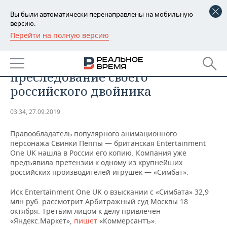
Вы были автоматически перенаправлены на мобильную
версию.
Перейти на полную версию
РЕГИОНЫ
БИЗНЕС
Свинка Пеппа начала
БАШКОРТОСТАН
НОВОСТИ
преследование своего
ТАТАРСТАН
АНАЛИТИКА
российского двойника
УДМУРТИЯ
НОВОСТИ АНАЛИТИКИ
ЭКОНОМИКА
03:34, 27.09.2019
ДЕКЛАРАЦИИ О ДОХОДАХ
НОВОСТИ ЭКОНОМИКИ
ПРОМЫШЛЕННОСТЬ
Правообладатель популярного анимационного
персонажа Свинки Пеппы — британская Entertainment
КОРОЛИ ГОСЗАКАЗА ПФО
ФИНАНСЫ
НОВОСТИ
НЕДВИЖИМОСТЬ
One UK нашла в России его копию. Компания уже
ПРОМЫШЛЕННОСТИ
предъявила претензии к одному из крупнейших
российских производителей игрушек — «Симбат».
ВУЗЫ ТАТАРСТАНА
БАНКИ
НОВОСТИ НЕДВИЖИМОСТИ
АВТО
АГРОПРОМ
Иск Entertainment One UK о взыскании с «Симбата» 32,9
КОМУ ПРИНАДЛЕЖАТ
БЮДЖЕТ
НОВОСТИ АВТО
БИЗНЕС
млн руб. рассмотрит Арбитражный суд Москвы 18
ТОРГОВЫЕ ЦЕНТРЫ
МАШИНОСТРОЕНИЕ
октября. Третьим лицом к делу привлечен
ТАТАРСТАНА
«Яндекс.Маркет»,
пишет
«Коммерсантъ».
ИНВЕСТИЦИИ
НОВОСТИ БИЗНЕСА
ТЕХНОЛОГИИ