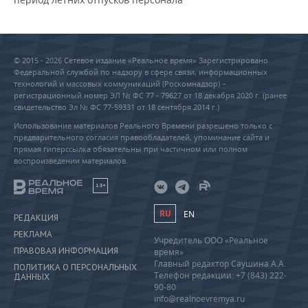
© 2015 - 2026 Сетевое издание «Реальное время» Зарегистрировано
Федеральной службой по надзору в сфере связи, информационных
технологий и массовых коммуникаций (Роскомнадзор) –
регистрационный номер ЭЛ № ФС 77 - 79627 от 18 декабря 2020 г. (ранее
свидетельство Эл № ФС 77-59331 от 18 сентября 2014 г.)
Использование материалов Реального Времени разрешено только с
предварительного согласия правообладателей, упоминание сайта и
прямая гиперссылка обязательны при частичном или полном
воспроизведении материалов.
18+
RU
EN
РЕДАКЦИЯ
РЕКЛАМА
Учредитель ООО «Реальное
ПРАВОВАЯ ИНФОРМАЦИЯ
время»
Главный редактор Саушина А.А.
ПОЛИТИКА О ПЕРСОНАЛЬНЫХ
Телефон редакции: +7 (843) 222-
ДАННЫХ
90-80
info@realnoevremya.ru