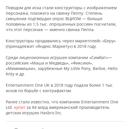
НЕФТЕХИМИЯ
Поводом для иска стали конструкторы с изображением
РОЗНИЧНАЯ ТОРГОВЛЯ
НОВОСТИ ТЕХНОЛОГИЙ
МЕРОПРИЯТИЯ
персонажа, похожего на свинку Пеппу. Степень
НЕФТЬ
смешения подтвердил опрос ВЦИОМ — больше
ТРАНСПОРТ
IT
НОВОСТИ МЕРОПРИЯТИЙ
СПОРТ
половины из 1,5 тыс. опрошенных россиян посчитали,
ОПК
что этот персонаж — именно свинка Пеппа.
УСЛУГИ
МЕДИА
ВЫЕЗДНАЯ РЕДАКЦИЯ
НОВОСТИ СПОРТА
ОБЩЕСТВО
Конструкторы продавались через маркетплейс «Беру»
ЭНЕРГЕТИКА
(принадлежит «Яндекс.Маркету») в 2018 году.
ТЕЛЕКОММУНИКАЦИИ
БИЗНЕС-БРАНЧИ
ФУТБОЛ
НОВОСТИ ОБЩЕСТВА
ФОТОГАЛЕРЕЯ
Среди лицензионных игрушек компании «Симбат»—
российские «Маша и Медведь», «Фиксики»,
ONLINE-КОНФЕРЕНЦИИ
ХОККЕЙ
ВЛАСТЬ
СЮЖЕТЫ
«Мимимишки», зарубежные My Little Pony, Barbie, Hello
Kitty и др.
ОТКРЫТАЯ ЛЕКЦИЯ
БАСКЕТБОЛ
ИНФРАСТРУКТУРА
СПРАВОЧНИК
Entertainment One UK в 2018 году подала более 1 тыс.
ВОЛЕЙБОЛ
ИСТОРИЯ
СПИСОК ПЕРСОН
ПОЛНАЯ ВЕРСИЯ
исков по борьбе с контрафактом.
Ранее стало известно, что компанию Entertainment One
КИБЕРСПОРТ
КУЛЬТУРА
СПИСОК КОМПАНИЙ
Ltd.
купит
за $4 млрд американский производитель
детских игрушек Hasbro Inc.
ФИГУРНОЕ КАТАНИЕ
МЕДИЦИНА