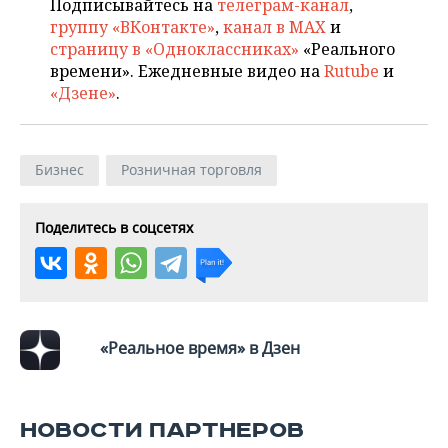
ВОДНЫЕ ВИДЫ СПОРТА
ОБРАЗОВАНИЕ
Подписывайтесь на
телеграм-канал
,
группу «ВКонтакте»
,
канал в MAX
и
страницу в «Одноклассниках»
«Реального
ХОККЕЙ С МЯЧОМ
ПРОИСШЕСТВИЯ
времени». Ежедневные видео на
Rutube
и
«Дзене»
.
Бизнес
Розничная торговля
Поделитесь в соцсетях
«Реальное время» в Дзен
НОВОСТИ ПАРТНЕРОВ