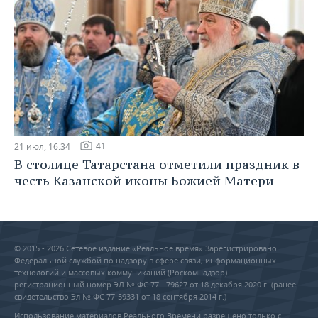
41
21 июл, 16:34
В столице Татарстана отметили праздник в
честь Казанской иконы Божией Матери
© 2015 - 2026 Сетевое издание «Реальное время» Зарегистрировано
Федеральной службой по надзору в сфере связи, информационных
технологий и массовых коммуникаций (Роскомнадзор) –
регистрационный номер ЭЛ № ФС 77 - 79627 от 18 декабря 2020 г. (ранее
свидетельство Эл № ФС 77-59331 от 18 сентября 2014 г.)
Использование материалов Реального Времени разрешено только с