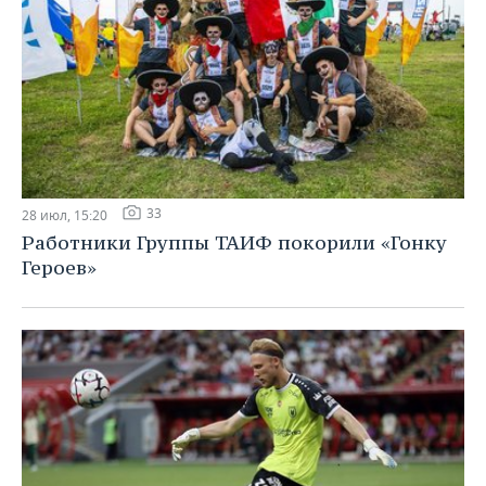
33
28 июл, 15:20
Работники Группы ТАИФ покорили «Гонку
Героев»