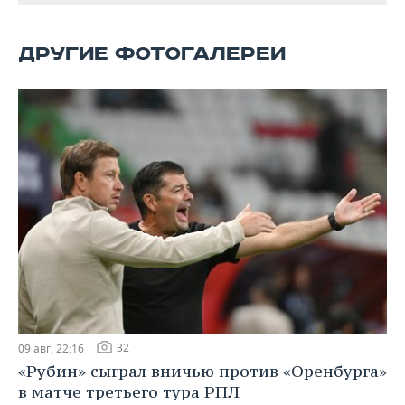
ВОДНЫЕ ВИДЫ СПОРТА
ОБРАЗОВАНИЕ
ХОККЕЙ С МЯЧОМ
ПРОИСШЕСТВИЯ
ДРУГИЕ ФОТОГАЛЕРЕИ
32
09 авг, 22:16
«Рубин» сыграл вничью против «Оренбурга»
в матче третьего тура РПЛ