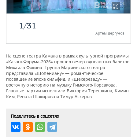
НЕФТЕХИМИЯ
РОЗНИЧНАЯ ТОРГОВЛЯ
НОВОСТИ ТЕХНОЛОГИЙ
МЕРОПРИЯТИЯ
НЕФТЬ
1
/
31
ТРАНСПОРТ
IT
НОВОСТИ МЕРОПРИЯТИЙ
СПОРТ
ОПК
Артем Дергунов
УСЛУГИ
МЕДИА
ВЫЕЗДНАЯ РЕДАКЦИЯ
НОВОСТИ СПОРТА
ОБЩЕСТВО
ЭНЕРГЕТИКА
ТЕЛЕКОММУНИКАЦИИ
БИЗНЕС-БРАНЧИ
ФУТБОЛ
НОВОСТИ ОБЩЕСТВА
ФОТОГАЛЕРЕЯ
На сцене театра Камала в рамках культурной программы
«КазаньФорума-2026» прошел вечер одноактных балетов
Михаила Фокина. Труппа Мариинского театра
ONLINE-КОНФЕРЕНЦИИ
ХОККЕЙ
ВЛАСТЬ
СЮЖЕТЫ
представила «Шопениану» — романтическое
посвящение эпохе сильфид, и «Шехерезаду» —
ОТКРЫТАЯ ЛЕКЦИЯ
БАСКЕТБОЛ
ИНФРАСТРУКТУРА
СПРАВОЧНИК
восточную историю на музыку Римского-Корсакова.
Главные партии исполнили Виктория Терешкина, Кимин
ВОЛЕЙБОЛ
ИСТОРИЯ
СПИСОК ПЕРСОН
ПОЛНАЯ ВЕРСИЯ
Ким, Рената Шакирова и Тимур Аскеров.
КИБЕРСПОРТ
КУЛЬТУРА
СПИСОК КОМПАНИЙ
Поделитесь в соцсетях
ФИГУРНОЕ КАТАНИЕ
МЕДИЦИНА