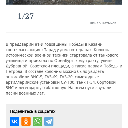
НЕФТЕХИМИЯ
РОЗНИЧНАЯ ТОРГОВЛЯ
НОВОСТИ ТЕХНОЛОГИЙ
МЕРОПРИЯТИЯ
1
/
27
НЕФТЬ
Динар Фатыхов
ТРАНСПОРТ
IT
НОВОСТИ МЕРОПРИЯТИЙ
СПОРТ
ОПК
УСЛУГИ
МЕДИА
ВЫЕЗДНАЯ РЕДАКЦИЯ
НОВОСТИ СПОРТА
ОБЩЕСТВО
ЭНЕРГЕТИКА
В преддверии 81-й годовщины Победы в Казани
состоялась акция «Парад у дома ветерана». Колонна
ТЕЛЕКОММУНИКАЦИИ
БИЗНЕС-БРАНЧИ
ФУТБОЛ
НОВОСТИ ОБЩЕСТВА
ФОТОГАЛЕРЕЯ
исторической военной техники стартовала от танкового
училища и проехала по Оренбургскому тракту, улице
ONLINE-КОНФЕРЕНЦИИ
ХОККЕЙ
ВЛАСТЬ
СЮЖЕТЫ
Дубравной, Советской площади, а также паркам Победы и
Петрова. В составе колонны можно было увидеть
ОТКРЫТАЯ ЛЕКЦИЯ
БАСКЕТБОЛ
ИНФРАСТРУКТУРА
СПРАВОЧНИК
автомобили ЗИС-5, ГАЗ-69, ГАЗ-20, самоходные
артиллерийские установки СУ-100, танк Т-34, бортовой
ЗИС и легендарную «Катюшу». На всем пути звучали
ВОЛЕЙБОЛ
ИСТОРИЯ
СПИСОК ПЕРСОН
ПОЛНАЯ ВЕРСИЯ
песни военных лет.
КИБЕРСПОРТ
КУЛЬТУРА
СПИСОК КОМПАНИЙ
Поделитесь в соцсетях
ФИГУРНОЕ КАТАНИЕ
МЕДИЦИНА