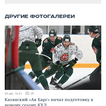
ВОДНЫЕ ВИДЫ СПОРТА
ОБРАЗОВАНИЕ
ХОККЕЙ С МЯЧОМ
ПРОИСШЕСТВИЯ
ДРУГИЕ ФОТОГАЛЕРЕИ
26
05 авг, 16:41
Казанский «Ак Барс» начал подготовку к
новому сезону КХЛ