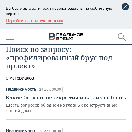
Вы были автоматически перенаправлены на мобильную
версию.
Перейти на полную версию
РЕГИОНЫ
БАШКОРТОСТАН
НОВОСТИ
Поиск по запросу:
ТАТАРСТАН
АНАЛИТИКА
«профилированный брус под
УДМУРТИЯ
НОВОСТИ АНАЛИТИКИ
ЭКОНОМИКА
проект»
ДЕКЛАРАЦИИ О ДОХОДАХ
НОВОСТИ ЭКОНОМИКИ
ПРОМЫШЛЕННОСТЬ
6 материалов
КОРОЛИ ГОСЗАКАЗА ПФО
ФИНАНСЫ
НОВОСТИ
НЕДВИЖИМОСТЬ
Недвижимость
29 дек, 00:00
ПРОМЫШЛЕННОСТИ
Какие бывают перекрытия и как их выбрать
ВУЗЫ ТАТАРСТАНА
БАНКИ
НОВОСТИ НЕДВИЖИМОСТИ
АВТО
Шесть вопросов об одной из главных конструктивных
АГРОПРОМ
частей дома
КОМУ ПРИНАДЛЕЖАТ
БЮДЖЕТ
НОВОСТИ АВТО
БИЗНЕС
ТОРГОВЫЕ ЦЕНТРЫ
МАШИНОСТРОЕНИЕ
ТАТАРСТАНА
ИНВЕСТИЦИИ
НОВОСТИ БИЗНЕСА
ТЕХНОЛОГИИ
Недвижимость
28 дек, 00:00