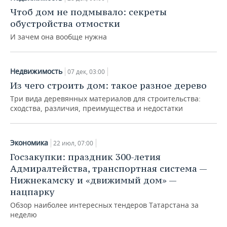
НЕФТЕХИМИЯ
Чтоб дом не подмывало: секреты
РОЗНИЧНАЯ ТОРГОВЛЯ
НОВОСТИ ТЕХНОЛОГИЙ
МЕРОПРИЯТИЯ
обустройства отмостки
НЕФТЬ
И зачем она вообще нужна
ТРАНСПОРТ
IT
НОВОСТИ МЕРОПРИЯТИЙ
СПОРТ
ОПК
УСЛУГИ
МЕДИА
ВЫЕЗДНАЯ РЕДАКЦИЯ
НОВОСТИ СПОРТА
ОБЩЕСТВО
Недвижимость
07 дек, 03:00
ЭНЕРГЕТИКА
Из чего строить дом: такое разное дерево
ТЕЛЕКОММУНИКАЦИИ
БИЗНЕС-БРАНЧИ
ФУТБОЛ
НОВОСТИ ОБЩЕСТВА
ФОТОГАЛЕРЕЯ
Три вида деревянных материалов для строительства:
сходства, различия, преимущества и недостатки
ONLINE-КОНФЕРЕНЦИИ
ХОККЕЙ
ВЛАСТЬ
СЮЖЕТЫ
ОТКРЫТАЯ ЛЕКЦИЯ
БАСКЕТБОЛ
ИНФРАСТРУКТУРА
СПРАВОЧНИК
Экономика
22 июл, 07:00
Госзакупки: праздник 300-летия
ВОЛЕЙБОЛ
ИСТОРИЯ
СПИСОК ПЕРСОН
ПОЛНАЯ ВЕРСИЯ
Адмиралтейства, транспортная система —
Нижнекамску и «движимый дом» —
КИБЕРСПОРТ
КУЛЬТУРА
СПИСОК КОМПАНИЙ
нацпарку
Обзор наиболее интересных тендеров Татарстана за
ФИГУРНОЕ КАТАНИЕ
МЕДИЦИНА
неделю