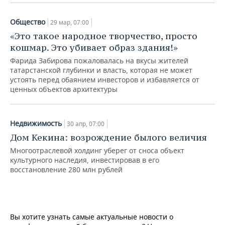
ВОДНЫЕ ВИДЫ СПОРТА
ОБРАЗОВАНИЕ
Общество
29 мар, 07:00
ХОККЕЙ С МЯЧОМ
ПРОИСШЕСТВИЯ
«Это такое народное творчество, просто
кошмар. Это убивает образ здания!»
Фарида Забирова пожаловалась на вкусы жителей
татарстанской глубинки и власть, которая не может
устоять перед обаянием инвесторов и избавляется от
ценных объектов архитектуры
Недвижимость
30 апр, 07:00
Дом Кекина: возрождение былого величия
Многоотраслевой холдинг уберег от сноса объект
культурного наследия, инвестировав в его
восстановление 280 млн рублей
Вы хотите узнать самые актуальные новости о