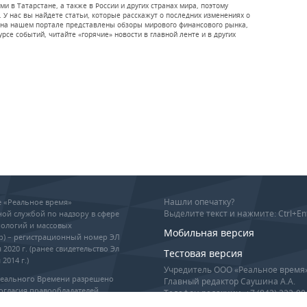
 в Татарстане, а также в России и других странах мира, поэтому
 У нас вы найдете статьи, которые расскажут о последних изменениях о
го на нашем портале представлены обзоры мирового финансового рынка,
рсе событий, читайте «горячие» новости в главной ленте и в других
Нашли опечатку?
ие «Реальное время»
Выделите текст и нажмите: Ctrl+En
ой службой по надзору в сфере
ологий и массовых
Мобильная версия
р) – регистрационный номер ЭЛ
 2020 г. (ранее свидетельство Эл
Тестовая версия
2014 г.)
Учредитель ООО «Реальное время
Реального Времени разрешено
Главный редактор Саушина А.А.
огласия правообладателей,
Телефон редакции: +7 (843) 222-90
гиперссылка обязательны при
info@realnoevremya.ru