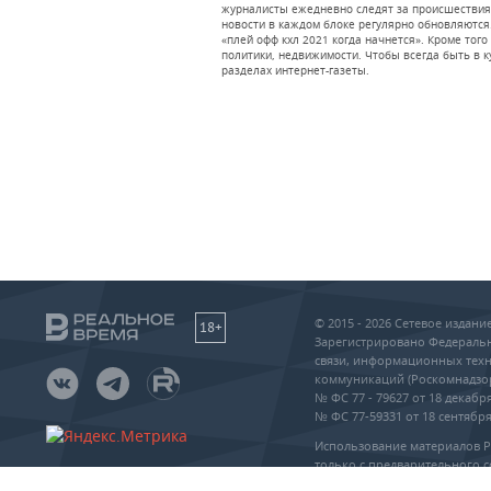
журналисты ежедневно следят за происшествиями
новости в каждом блоке регулярно обновляются.
«плей офф кхл 2021 когда начнется». Кроме то
политики, недвижимости. Чтобы всегда быть в ку
разделах интернет-газеты.
© 2015 - 2026 Сетевое издан
18+
Зарегистрировано Федеральн
связи, информационных техн
коммуникаций (Роскомнадзо
№ ФС 77 - 79627 от 18 декабря
№ ФС 77-59331 от 18 сентября 
Использование материалов 
только с предварительного с
упоминание сайта и прямая 