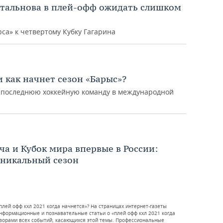
ртальнова в плей-офф ожидать слишком
са» к четвертому Кубку Гагарина
и как начнет сезон «Барыс»?
ь последнюю хоккейную команду в международной
ча и Кубок мира впервые в России:
уникальный сезон
плей офф кхл 2021 когда начнется»? На страницах интернет-газеты
нформационные и познавательные статьи о «плей офф кхл 2021 когда
бзорами всех событий, касающихся этой темы. Профессиональные