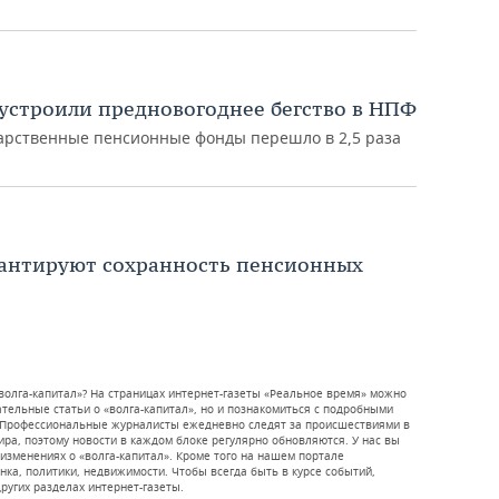
устроили предновогоднее бегство в НПФ
ударственные пенсионные фонды перешло в 2,5 раза
рантируют сохранность пенсионных
волга-капитал»? На страницах интернет-газеты «Реальное время» можно
тельные статьи о «волга-капитал», но и познакомиться с подробными
. Профессиональные журналисты ежедневно следят за происшествиями в
мира, поэтому новости в каждом блоке регулярно обновляются. У нас вы
 изменениях о «волга-капитал». Кроме того на нашем портале
ка, политики, недвижимости. Чтобы всегда быть в курсе событий,
других разделах интернет-газеты.