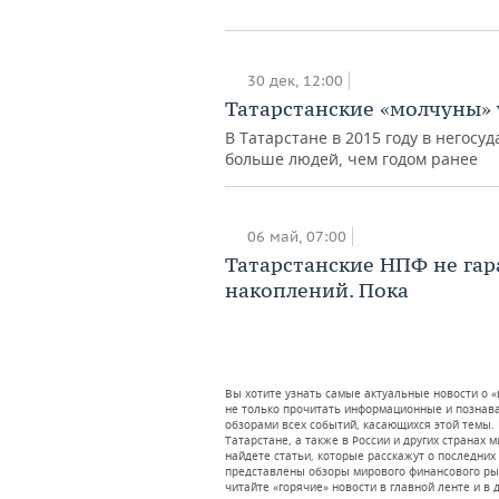
30 дек, 12:00
Татарстанские «молчуны» 
В Татарстане в 2015 году в негос
больше людей, чем годом ранее
06 май, 07:00
Татарстанские НПФ не га
накоплений. Пока
Вы хотите узнать самые актуальные новости о «
не только прочитать информационные и познава
обзорами всех событий, касающихся этой темы
Татарстане, а также в России и других странах 
найдете статьи, которые расскажут о последних
представлены обзоры мирового финансового рын
читайте «горячие» новости в главной ленте и в 