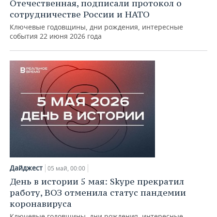
ВОДНЫЕ ВИДЫ СПОРТА
ОБРАЗОВАНИЕ
Отечественная, подписали протокол о
сотрудничестве России и НАТО
ХОККЕЙ С МЯЧОМ
ПРОИСШЕСТВИЯ
Ключевые годовщины, дни рождения, интересные
события 22 июня 2026 года
Дайджест
05 май, 00:00
День в истории 5 мая: Skype прекратил
работу, ВОЗ отменила статус пандемии
коронавируса
Ключевые годовщины, дни рождения, интересные