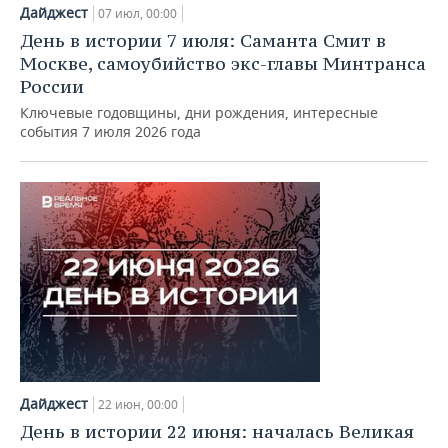
НЕФТЕХИМИЯ
Дайджест
07 июл, 00:00
РОЗНИЧНАЯ ТОРГОВЛЯ
НОВОСТИ ТЕХНОЛОГИЙ
МЕРОПРИЯТИЯ
День в истории 7 июля: Саманта Смит в
НЕФТЬ
Москве, самоубийство экс-главы Минтранса
ТРАНСПОРТ
IT
НОВОСТИ МЕРОПРИЯТИЙ
СПОРТ
России
ОПК
Ключевые годовщины, дни рождения, интересные
УСЛУГИ
МЕДИА
ВЫЕЗДНАЯ РЕДАКЦИЯ
НОВОСТИ СПОРТА
ОБЩЕСТВО
события 7 июля 2026 года
ЭНЕРГЕТИКА
ТЕЛЕКОММУНИКАЦИИ
БИЗНЕС-БРАНЧИ
ФУТБОЛ
НОВОСТИ ОБЩЕСТВА
ФОТОГАЛЕРЕЯ
ONLINE-КОНФЕРЕНЦИИ
ХОККЕЙ
ВЛАСТЬ
СЮЖЕТЫ
ОТКРЫТАЯ ЛЕКЦИЯ
БАСКЕТБОЛ
ИНФРАСТРУКТУРА
СПРАВОЧНИК
ВОЛЕЙБОЛ
ИСТОРИЯ
СПИСОК ПЕРСОН
ПОЛНАЯ ВЕРСИЯ
КИБЕРСПОРТ
КУЛЬТУРА
СПИСОК КОМПАНИЙ
Дайджест
ФИГУРНОЕ КАТАНИЕ
МЕДИЦИНА
22 июн, 00:00
День в истории 22 июня: началась Великая