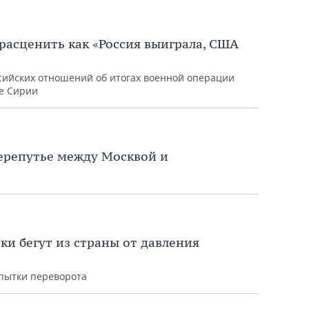
асценить как «Россия выиграла, США
ссийских отношений об итогах военной операции
ке Сирии
перепутье между Москвой и
ки бегут из страны от давления
опытки переворота