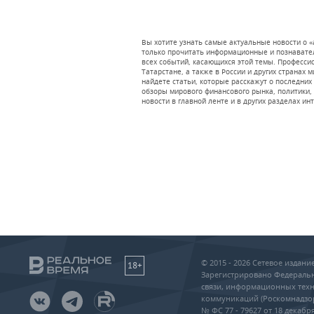
Вы хотите узнать самые актуальные новости о 
только прочитать информационные и познавател
всех событий, касающихся этой темы. Професс
Татарстане, а также в России и других странах 
найдете статьи, которые расскажут о последних
обзоры мирового финансового рынка, политики, 
новости в главной ленте и в других разделах ин
© 2015 - 2026 Сетевое издан
18+
Зарегистрировано Федеральн
связи, информационных техн
коммуникаций (Роскомнадзо
№ ФС 77 - 79627 от 18 декабря