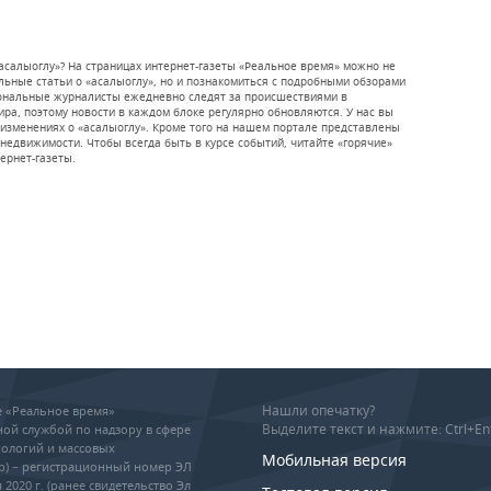
«асалыоглу»? На страницах интернет-газеты «Реальное время» можно не
ьные статьи о «асалыоглу», но и познакомиться с подробными обзорами
иональные журналисты ежедневно следят за происшествиями в
мира, поэтому новости в каждом блоке регулярно обновляются. У нас вы
 изменениях о «асалыоглу». Кроме того на нашем портале представлены
недвижимости. Чтобы всегда быть в курсе событий, читайте «горячие»
тернет-газеты.
Нашли опечатку?
ие «Реальное время»
Выделите текст и нажмите: Ctrl+En
ой службой по надзору в сфере
ологий и массовых
Мобильная версия
р) – регистрационный номер ЭЛ
 2020 г. (ранее свидетельство Эл