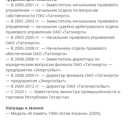
НЕФТЕХИМИЯ
— В 2000-2001 гг. — Заместитель начальника правового
управления — начальник отдела по вопросам
РОЗНИЧНАЯ ТОРГОВЛЯ
НОВОСТИ ТЕХНОЛОГИЙ
МЕРОПРИЯТИЯ
НЕФТЬ
собственности ПЭО «Татэнерго».
— В 2001-2003 гг. — Заместитель начальника правового
ТРАНСПОРТ
IT
НОВОСТИ МЕРОПРИЯТИЙ
СПОРТ
управления — начальник судебно-арбитражного отдела
ОПК
правового управления ОАО «Татэнерго».
УСЛУГИ
МЕДИА
ВЫЕЗДНАЯ РЕДАКЦИЯ
НОВОСТИ СПОРТА
ОБЩЕСТВО
— В 2003-2005 гг. — Начальник правового управления
ЭНЕРГЕТИКА
ОАО «Татэнерго».
— В 2005-2008 гг. — Начальника отдела правового
ТЕЛЕКОММУНИКАЦИИ
БИЗНЕС-БРАНЧИ
ФУТБОЛ
НОВОСТИ ОБЩЕСТВА
ФОТОГАЛЕРЕЯ
обеспечения ОАО «Татэнерго».
— В 2008-2008 гг. — Заместитель директора по
ONLINE-КОНФЕРЕНЦИИ
ХОККЕЙ
ВЛАСТЬ
СЮЖЕТЫ
юридическим вопросам филиала ОАО «Татэнерго» —
предприятие «Энергосбыт».
— В 2008-2009 гг. — Директор филиала ОАО «Татэнерго»
ОТКРЫТАЯ ЛЕКЦИЯ
БАСКЕТБОЛ
ИНФРАСТРУКТУРА
СПРАВОЧНИК
— предприятие «Энергосбыт».
— В 2009-2012 гг. — Директор ОАО «Татэнергосбыт».
ВОЛЕЙБОЛ
ИСТОРИЯ
СПИСОК ПЕРСОН
ПОЛНАЯ ВЕРСИЯ
— С 2020 г. — Заместитель министра промышленности и
торговли Республики Татарстан.
КИБЕРСПОРТ
КУЛЬТУРА
СПИСОК КОМПАНИЙ
Награды и звания:
— Медаль «В память 1000-летия Казани» (2005)
ФИГУРНОЕ КАТАНИЕ
МЕДИЦИНА