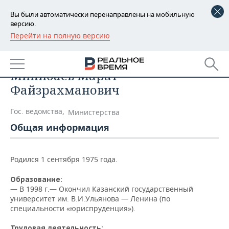
Вы были автоматически перенаправлены на мобильную
версию.
Перейти на полную версию
РЕГИОНЫ
Список персон
БАШКОРТОСТАН
НОВОСТИ
Минибаев Марат
ТАТАРСТАН
АНАЛИТИКА
Файзрахманович
УДМУРТИЯ
НОВОСТИ АНАЛИТИКИ
ЭКОНОМИКА
Гос. ведомства
,
Министерства
Общая информация
ДЕКЛАРАЦИИ О ДОХОДАХ
НОВОСТИ ЭКОНОМИКИ
ПРОМЫШЛЕННОСТЬ
КОРОЛИ ГОСЗАКАЗА ПФО
ФИНАНСЫ
НОВОСТИ
НЕДВИЖИМОСТЬ
Родился 1 сентября 1975 года.
ПРОМЫШЛЕННОСТИ
ВУЗЫ ТАТАРСТАНА
БАНКИ
НОВОСТИ НЕДВИЖИМОСТИ
АВТО
Образование:
АГРОПРОМ
— В 1998 г.— Окончил Казанский государственный
университет им. В.И.Ульянова — Ленина (по
КОМУ ПРИНАДЛЕЖАТ
БЮДЖЕТ
НОВОСТИ АВТО
БИЗНЕС
специальности «юриспруденция»).
ТОРГОВЫЕ ЦЕНТРЫ
МАШИНОСТРОЕНИЕ
ТАТАРСТАНА
ИНВЕСТИЦИИ
НОВОСТИ БИЗНЕСА
ТЕХНОЛОГИИ
Трудовая деятельность: