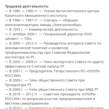
НЕФТЕХИМИЯ
Трудовая деятельность:
РОЗНИЧНАЯ ТОРГОВЛЯ
НОВОСТИ ТЕХНОЛОГИЙ
МЕРОПРИЯТИЯ
— В 1985 — 1986 гг. — Техник вычислительного центра
НЕФТЬ
Казанского Авиационного института.
— В 1986 — 1987 гг. — Слесарь — сборщик
ТРАНСПОРТ
IT
НОВОСТИ МЕРОПРИЯТИЙ
СПОРТ
ОПК
электроаппаратуры завода «Электроприбор».
— В 1993 г. — Коммерческая деятельность.
УСЛУГИ
МЕДИА
ВЫЕЗДНАЯ РЕДАКЦИЯ
НОВОСТИ СПОРТА
ОБЩЕСТВО
— С октября 2006 г. — Генаральный директор ООО
ЭНЕРГЕТИКА
«Инвест — 700».
ТЕЛЕКОММУНИКАЦИИ
БИЗНЕС-БРАНЧИ
ФУТБОЛ
НОВОСТИ ОБЩЕСТВА
ФОТОГАЛЕРЕЯ
— В 2005 — 2012 гг. — Руководитель аппарата Совета по
экономической политике и развитию
предпринимательства при Главном Федеральном
ONLINE-КОНФЕРЕНЦИИ
ХОККЕЙ
ВЛАСТЬ
СЮЖЕТЫ
инспекторе по РТ.
— В 2005 — 2009 гг. — Член экспертного Совета по аудиту
ОТКРЫТАЯ ЛЕКЦИЯ
БАСКЕТБОЛ
ИНФРАСТРУКТУРА
СПРАВОЧНИК
эффективности Счетной палаты РТ.
— В 2007 г. — Председатель Татарстанского РО «ОПОРА
РОССИИ».
ВОЛЕЙБОЛ
ИСТОРИЯ
СПИСОК ПЕРСОН
ПОЛНАЯ ВЕРСИЯ
— В 2009 г. — Член общественного Совета при
Прокуратуре РТ.
КИБЕРСПОРТ
КУЛЬТУРА
СПИСОК КОМПАНИЙ
— В 2009 г. — Член общественного Совета при МВД РТ.
— В 2010 — 2012 гг. — Советник президента «ОПОРЫ
ФИГУРНОЕ КАТАНИЕ
МЕДИЦИНА
РОССИИ» по вопросам участия предпринимателей в
местном самоуправлении.
— В 2010 г. —
Руководитель Комитета по взаимодействию