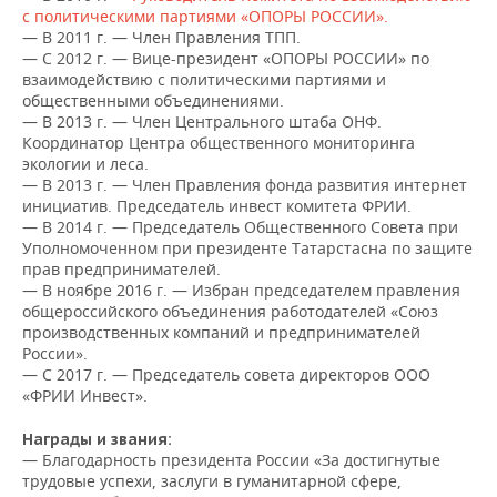
ВОДНЫЕ ВИДЫ СПОРТА
ОБРАЗОВАНИЕ
с политическими партиями «ОПОРЫ РОССИИ».
— В 2011 г. — Член Правления ТПП.
ХОККЕЙ С МЯЧОМ
ПРОИСШЕСТВИЯ
— С 2012 г. — Вице-президент «ОПОРЫ РОССИИ» по
взаимодействию с политическими партиями и
общественными объединениями.
— В 2013 г. — Член Центрального штаба ОНФ.
Координатор Центра общественного мониторинга
экологии и леса.
— В 2013 г. — Член Правления фонда развития интернет
инициатив. Председатель инвест комитета ФРИИ.
— В 2014 г. — Председатель Общественного Совета при
Уполномоченном при президенте Татарстасна по защите
прав предпринимателей.
— В ноябре 2016 г. — Избран председателем правления
общероссийского объединения работодателей «Союз
производственных компаний и предпринимателей
России».
— С 2017 г. — Председатель совета директоров ООО
«ФРИИ Инвест».
Награды и звания:
— Благодарность президента России «За достигнутые
трудовые успехи, заслуги в гуманитарной сфере,