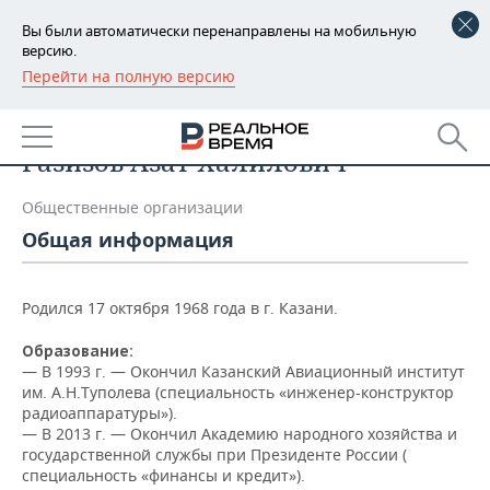
Вы были автоматически перенаправлены на мобильную
версию.
Перейти на полную версию
РЕГИОНЫ
Список персон
БАШКОРТОСТАН
НОВОСТИ
Газизов Азат Халилович
ТАТАРСТАН
АНАЛИТИКА
Общественные организации
УДМУРТИЯ
НОВОСТИ АНАЛИТИКИ
ЭКОНОМИКА
Общая информация
ДЕКЛАРАЦИИ О ДОХОДАХ
НОВОСТИ ЭКОНОМИКИ
ПРОМЫШЛЕННОСТЬ
Родился 17 октября 1968 года в г. Казани.
КОРОЛИ ГОСЗАКАЗА ПФО
ФИНАНСЫ
НОВОСТИ
НЕДВИЖИМОСТЬ
ПРОМЫШЛЕННОСТИ
Образование:
— В
1993 г. — Окончил Казанский Авиационный институт
ВУЗЫ ТАТАРСТАНА
БАНКИ
НОВОСТИ НЕДВИЖИМОСТИ
АВТО
им. А.Н.Туполева (специальность «инженер-конструктор
АГРОПРОМ
радиоаппаратуры»).
КОМУ ПРИНАДЛЕЖАТ
БЮДЖЕТ
НОВОСТИ АВТО
БИЗНЕС
— В 2013 г. — Окончил Академию народного хозяйства и
ТОРГОВЫЕ ЦЕНТРЫ
МАШИНОСТРОЕНИЕ
государственной службы при Президенте России (
ТАТАРСТАНА
специальность «финансы и кредит»).
ИНВЕСТИЦИИ
НОВОСТИ БИЗНЕСА
ТЕХНОЛОГИИ