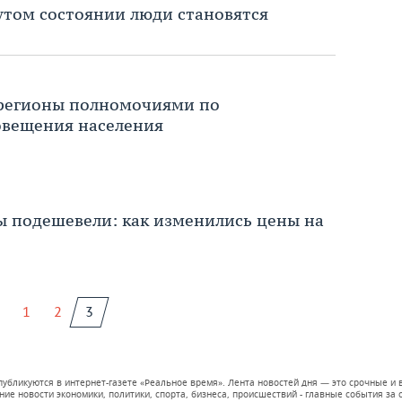
утом состоянии люди становятся
регионы полномочиями по
овещения населения
ы подешевели: как изменились цены на
1
2
3
 публикуются в интернет-газете «Реальное время». Лента новостей дня — это срочные
е новости экономики, политики, спорта, бизнеса, происшествий - главные события за се