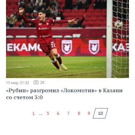
28
15 мар, 21:32
«Рубин» разгромил «Локомотив» в Казани
со счетом 3:0
...
1
5
6
7
8
9
10