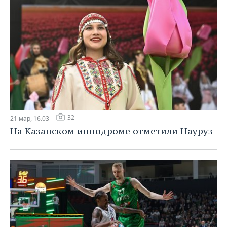
32
21 мар, 16:03
На Казанском ипподроме отметили Науруз