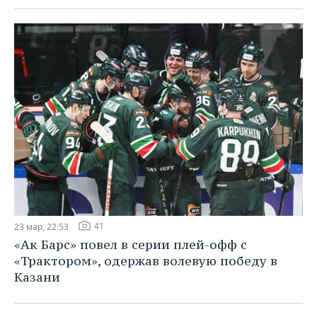
ВОДНЫЕ ВИДЫ СПОРТА
ОБРАЗОВАНИЕ
ХОККЕЙ С МЯЧОМ
ПРОИСШЕСТВИЯ
41
23 мар, 22:53
«Ак Барс» повел в серии плей-офф с
«Трактором», одержав волевую победу в
Казани