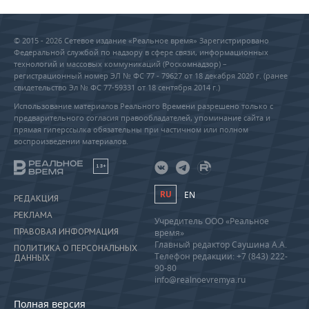
© 2015 - 2026 Сетевое издание «Реальное время» Зарегистрировано
Федеральной службой по надзору в сфере связи, информационных
технологий и массовых коммуникаций (Роскомнадзор) –
регистрационный номер ЭЛ № ФС 77 - 79627 от 18 декабря 2020 г. (ранее
свидетельство Эл № ФС 77-59331 от 18 сентября 2014 г.)
Использование материалов Реального Времени разрешено только с
предварительного согласия правообладателей, упоминание сайта и
прямая гиперссылка обязательны при частичном или полном
воспроизведении материалов.
18+
RU
EN
РЕДАКЦИЯ
РЕКЛАМА
Учредитель ООО «Реальное
ПРАВОВАЯ ИНФОРМАЦИЯ
время»
Главный редактор Саушина А.А.
ПОЛИТИКА О ПЕРСОНАЛЬНЫХ
Телефон редакции: +7 (843) 222-
ДАННЫХ
90-80
info@realnoevremya.ru
Полная версия