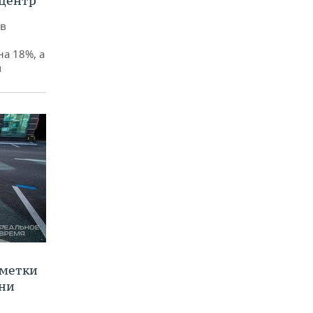
 центр
ов
а 18%, а
ч
зметки
ани