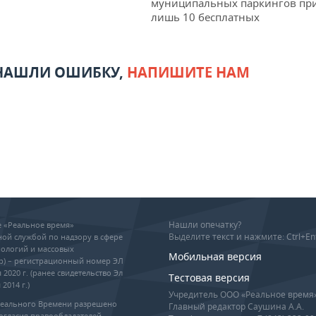
муниципальных паркингов пр
лишь 10 бесплатных
 НАШЛИ ОШИБКУ,
НАПИШИТЕ НАМ
Нашли опечатку?
ие «Реальное время»
Выделите текст и нажмите: Ctrl+En
ой службой по надзору в сфере
ологий и массовых
Мобильная версия
р) – регистрационный номер ЭЛ
 2020 г. (ранее свидетельство Эл
Тестовая версия
2014 г.)
Учредитель ООО «Реальное время
Реального Времени разрешено
Главный редактор Саушина А.А.
огласия правообладателей,