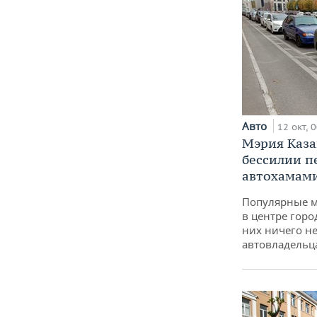
Авто
12 окт, 
Мэрия Каза
бессилии 
автохамами
Популярные 
в центре горо
них ничего н
автовладельца