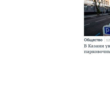
Общество
12
В Казани у
парковочн