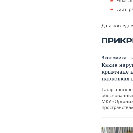
Email: 
Сайт: p
Дата последн
ПРИКР
Экономика
3
Какие нар
крымчане 
парковках 
Татарстанско
обоснованным
МКУ «Организ
пространства