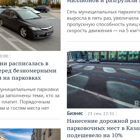
миллионов и разгрузили
Сеть муниципальных паркинг
выросла в пять раз, увеличила
пропускную способность улиц н
скорость движения — на 5 км/
00:00
ни расписалась в
перед безномерными
 на парковках
муниципальные парковки
да заполнены теми, кто за
е платит. Порядочным
м и гостям места нет
Бизнес
23 сен, 22:31
Нанесение дорожной ра
парковочных мест в Каз
подешевело на 10%