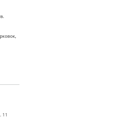
в.
рковок,
. 11