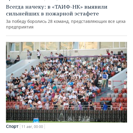
ВОДНЫЕ ВИДЫ СПОРТА
ОБРАЗОВАНИЕ
Всегда начеку: в «ТАИФ-НК» выявили
сильнейших в пожарной эстафете
ХОККЕЙ С МЯЧОМ
ПРОИСШЕСТВИЯ
За победу боролись 28 команд, представляющих все цеха
предприятия
Спорт
11 авг, 00:00