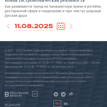
новая гастрономическая реальность
Как развивается тренд на паназиатскую кухню в ретейле,
ресторанной сфере и пищепроме и при чем тут широкая
русская душа
11.08.2025
© 2015 - 2026 Сетевое издание «Реальное время» Зарегистрировано
Федеральной службой по надзору в сфере связи, информационных
технологий и массовых коммуникаций (Роскомнадзор) –
регистрационный номер ЭЛ № ФС 77 - 79627 от 18 декабря 2020 г. (ранее
свидетельство Эл № ФС 77-59331 от 18 сентября 2014 г.)
Использование материалов Реального Времени разрешено только с
предварительного согласия правообладателей, упоминание сайта и
прямая гиперссылка обязательны при частичном или полном
воспроизведении материалов.
18+
RU
EN
РЕДАКЦИЯ