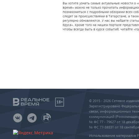
Вы хотите узнать самые актуальные новости о «
время» можно не только прочитать информацион
познакомиться с подробными обзорами всех со
следят за происшествиями в Татарстане, а также
регулярно обновляются. У нас вы найдете стать
бруса». Кроме того на нашем портале представ
Чтобы всегда быть в курсе событий, читайте «го
© 2015 - 2026 Сетевое издан
18+
Зарегистрировано Федеральн
связи, информационных техн
коммуникаций (Роскомнадзо
№ ФС 77 - 79627 от 18 декабря
№ ФС 77-59331 от 18 сентября 
Использование материалов 