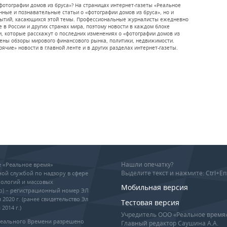
фотографии домов из бруса»? На страницах интернет-газеты «Реальное
ные и познавательные статьи о «фотографии домов из бруса», но и
бытий, касающихся этой темы. Профессиональные журналисты ежедневно
 в России и других странах мира, поэтому новости в каждом блоке
и, которые расскажут о последних изменениях о «фотографии домов из
лены обзоры мирового финансового рынка, политики, недвижимости.
рячие» новости в главной ленте и в других разделах интернет-газеты.
Нашли опечатку?
ие «Реальное время»
Выделите текст и нажмите: Ctrl+En
ой службой по надзору в сфере
ологий и массовых
Мобильная версия
р) – регистрационный номер ЭЛ
 2020 г. (ранее свидетельство Эл
Тестовая версия
2014 г.)
Учредитель ООО «Реальное время
Реального Времени разрешено
Главный редактор Саушина А.А.