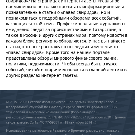
свиридов»? На страницах интернет-газеты «Реальное
время» можно не только прочитать информационные и
познавательные статьи о «павел свиридов», но и
познакомиться с подробными обзорами всех событий,
касающихся этой темы. Профессиональные журналисты
ежедневно следят за происшествиями в Татарстане, а
также в России и других странах мира, поэтому новости в
каждом блоке регулярно обновляются. У нас вы найдете
статьи, которые расскажут о последних изменениях о
«павел свиридов». Кроме того на нашем портале
представлены обзоры мирового финансового рынка,
политики, недвижимости. Чтобы всегда быть в курсе
событий, читайте «горячие» новости в главной ленте и в
других разделах интернет-газеты.
© 2015 - 2026 Сетевое издание «Реальное время» Зарегистрировано
Федеральной службой по надзору в сфере связи, информационных
технологий и массовых коммуникаций (Роскомнадзор) –
регистрационный номер ЭЛ № ФС 77 - 79627 от 18 декабря 2020 г. (ранее
свидетельство Эл № ФС 77-59331 от 18 сентября 2014 г.)
Использование материалов Реального Времени разрешено только с