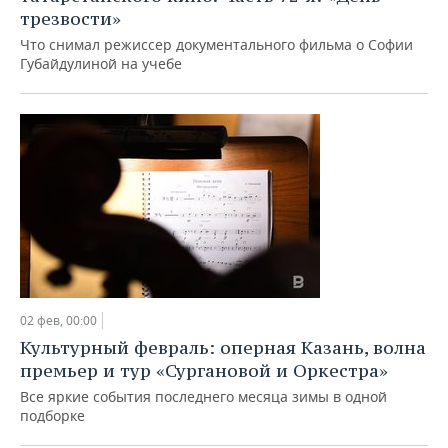
ВОДНЫЕ ВИДЫ СПОРТА
ОБРАЗОВАНИЕ
трезвости»
Что снимал режиссер документального фильма о Софии
ХОККЕЙ С МЯЧОМ
ПРОИСШЕСТВИЯ
Губайдулиной на учебе
02 фев, 00:00
Культурный февраль: оперная Казань, волна
премьер и тур «Сургановой и Оркестра»
Все яркие события последнего месяца зимы в одной
подборке