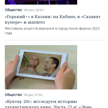
НЕФТЕХИМИЯ
РОЗНИЧНАЯ ТОРГОВЛЯ
НОВОСТИ ТЕХНОЛОГИЙ
МЕРОПРИЯТИЯ
Общество
08 июл, 00:00
НЕФТЬ
«Горький+» в Казани: на Кабане, в «Салават
ТРАНСПОРТ
IT
НОВОСТИ МЕРОПРИЯТИЙ
СПОРТ
купере» и шапито
ОПК
Фестиваль искусств вернулся в город после фиаско 2023
УСЛУГИ
МЕДИА
ВЫЕЗДНАЯ РЕДАКЦИЯ
НОВОСТИ СПОРТА
ОБЩЕСТВО
года
ЭНЕРГЕТИКА
ТЕЛЕКОММУНИКАЦИИ
БИЗНЕС-БРАНЧИ
ФУТБОЛ
НОВОСТИ ОБЩЕСТВА
ФОТОГАЛЕРЕЯ
ONLINE-КОНФЕРЕНЦИИ
ХОККЕЙ
ВЛАСТЬ
СЮЖЕТЫ
ОТКРЫТАЯ ЛЕКЦИЯ
БАСКЕТБОЛ
ИНФРАСТРУКТУРА
СПРАВОЧНИК
ВОЛЕЙБОЛ
ИСТОРИЯ
СПИСОК ПЕРСОН
ПОЛНАЯ ВЕРСИЯ
КИБЕРСПОРТ
КУЛЬТУРА
СПИСОК КОМПАНИЙ
Общество
08 дек, 07:00
ФИГУРНОЕ КАТАНИЕ
МЕДИЦИНА
«Куктау-20»: исследуем историю
татарстанского кино. Часть 72-я: «День