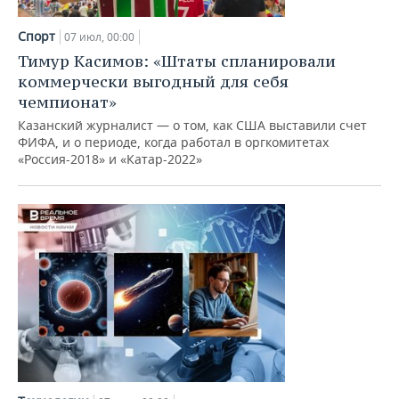
НЕФТЕХИМИЯ
РОЗНИЧНАЯ ТОРГОВЛЯ
НОВОСТИ ТЕХНОЛОГИЙ
МЕРОПРИЯТИЯ
Спорт
07 июл, 00:00
НЕФТЬ
Тимур Касимов: «Штаты спланировали
ТРАНСПОРТ
IT
НОВОСТИ МЕРОПРИЯТИЙ
СПОРТ
коммерчески выгодный для себя
ОПК
чемпионат»
УСЛУГИ
МЕДИА
ВЫЕЗДНАЯ РЕДАКЦИЯ
НОВОСТИ СПОРТА
ОБЩЕСТВО
Казанский журналист — о том, как США выставили счет
ЭНЕРГЕТИКА
ФИФА, и о периоде, когда работал в оргкомитетах
ТЕЛЕКОММУНИКАЦИИ
БИЗНЕС-БРАНЧИ
ФУТБОЛ
НОВОСТИ ОБЩЕСТВА
ФОТОГАЛЕРЕЯ
«Россия-2018» и «Катар-2022»
ONLINE-КОНФЕРЕНЦИИ
ХОККЕЙ
ВЛАСТЬ
СЮЖЕТЫ
ОТКРЫТАЯ ЛЕКЦИЯ
БАСКЕТБОЛ
ИНФРАСТРУКТУРА
СПРАВОЧНИК
ВОЛЕЙБОЛ
ИСТОРИЯ
СПИСОК ПЕРСОН
ПОЛНАЯ ВЕРСИЯ
КИБЕРСПОРТ
КУЛЬТУРА
СПИСОК КОМПАНИЙ
ФИГУРНОЕ КАТАНИЕ
МЕДИЦИНА