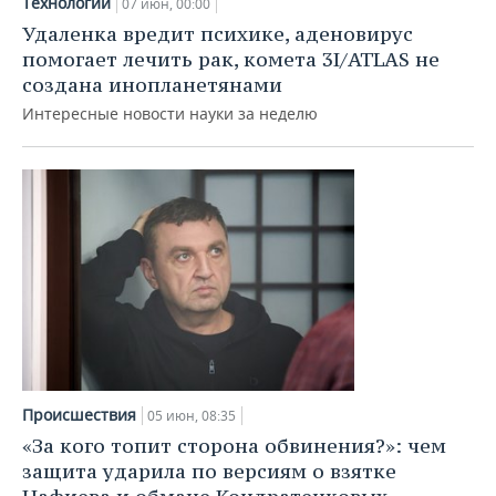
Технологии
ВОДНЫЕ ВИДЫ СПОРТА
ОБРАЗОВАНИЕ
07 июн, 00:00
Удаленка вредит психике, аденовирус
ХОККЕЙ С МЯЧОМ
ПРОИСШЕСТВИЯ
помогает лечить рак, комета 3I/ATLAS не
создана инопланетянами
Интересные новости науки за неделю
Происшествия
05 июн, 08:35
«За кого топит сторона обвинения?»: чем
защита ударила по версиям о взятке