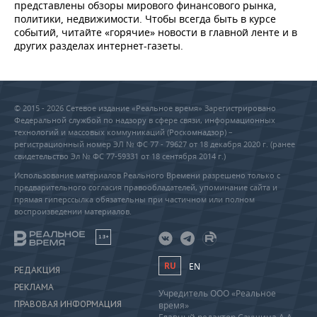
представлены обзоры мирового финансового рынка,
политики, недвижимости. Чтобы всегда быть в курсе
событий, читайте «горячие» новости в главной ленте и в
других разделах интернет-газеты.
© 2015 - 2026 Сетевое издание «Реальное время» Зарегистрировано
Федеральной службой по надзору в сфере связи, информационных
технологий и массовых коммуникаций (Роскомнадзор) –
регистрационный номер ЭЛ № ФС 77 - 79627 от 18 декабря 2020 г. (ранее
свидетельство Эл № ФС 77-59331 от 18 сентября 2014 г.)
Использование материалов Реального Времени разрешено только с
предварительного согласия правообладателей, упоминание сайта и
прямая гиперссылка обязательны при частичном или полном
воспроизведении материалов.
18+
RU
EN
РЕДАКЦИЯ
РЕКЛАМА
Учредитель ООО «Реальное
ПРАВОВАЯ ИНФОРМАЦИЯ
время»