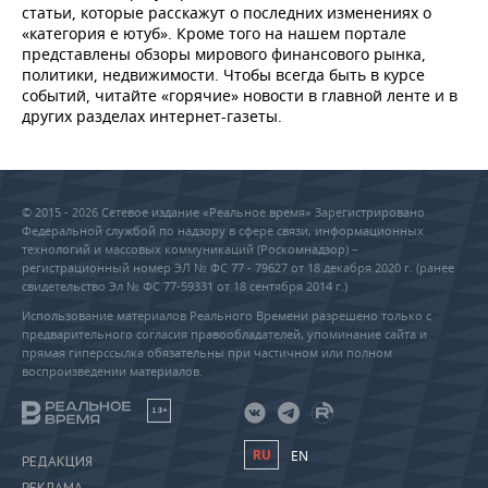
статьи, которые расскажут о последних изменениях о
«категория е ютуб». Кроме того на нашем портале
представлены обзоры мирового финансового рынка,
политики, недвижимости. Чтобы всегда быть в курсе
событий, читайте «горячие» новости в главной ленте и в
других разделах интернет-газеты.
© 2015 - 2026 Сетевое издание «Реальное время» Зарегистрировано
Федеральной службой по надзору в сфере связи, информационных
технологий и массовых коммуникаций (Роскомнадзор) –
регистрационный номер ЭЛ № ФС 77 - 79627 от 18 декабря 2020 г. (ранее
свидетельство Эл № ФС 77-59331 от 18 сентября 2014 г.)
Использование материалов Реального Времени разрешено только с
предварительного согласия правообладателей, упоминание сайта и
прямая гиперссылка обязательны при частичном или полном
воспроизведении материалов.
18+
RU
EN
РЕДАКЦИЯ
РЕКЛАМА