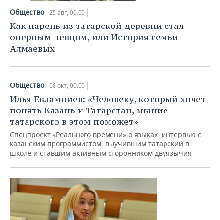
НЕФТЕХИМИЯ
Общество
25 авг, 00:00
РОЗНИЧНАЯ ТОРГОВЛЯ
НОВОСТИ ТЕХНОЛОГИЙ
МЕРОПРИЯТИЯ
Как парень из татарской деревни стал
НЕФТЬ
оперным певцом, или История семьи
ТРАНСПОРТ
IT
НОВОСТИ МЕРОПРИЯТИЙ
СПОРТ
Алмаевых
ОПК
УСЛУГИ
МЕДИА
ВЫЕЗДНАЯ РЕДАКЦИЯ
НОВОСТИ СПОРТА
ОБЩЕСТВО
ЭНЕРГЕТИКА
Общество
ТЕЛЕКОММУНИКАЦИИ
БИЗНЕС-БРАНЧИ
ФУТБОЛ
НОВОСТИ ОБЩЕСТВА
ФОТОГАЛЕРЕЯ
08 окт, 00:00
Илья Евлампиев: «Человеку, который хочет
ONLINE-КОНФЕРЕНЦИИ
ХОККЕЙ
ВЛАСТЬ
СЮЖЕТЫ
понять Казань и Татарстан, знание
татарского в этом поможет»
ОТКРЫТАЯ ЛЕКЦИЯ
БАСКЕТБОЛ
ИНФРАСТРУКТУРА
СПРАВОЧНИК
Спецпроект «Реального времени» о языках: интервью с
казанским программистом, выучившим татарский в
школе и ставшим активным сторонником двуязычия
ВОЛЕЙБОЛ
ИСТОРИЯ
СПИСОК ПЕРСОН
ПОЛНАЯ ВЕРСИЯ
КИБЕРСПОРТ
КУЛЬТУРА
СПИСОК КОМПАНИЙ
ФИГУРНОЕ КАТАНИЕ
МЕДИЦИНА