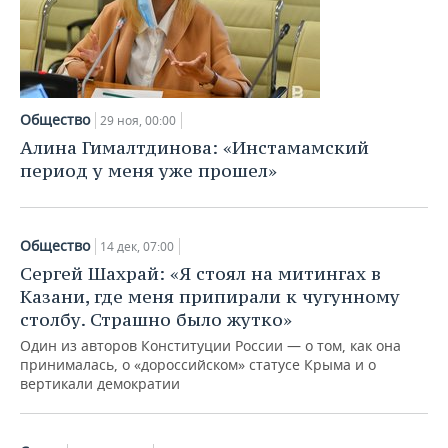
ВОДНЫЕ ВИДЫ СПОРТА
ОБРАЗОВАНИЕ
ХОККЕЙ С МЯЧОМ
ПРОИСШЕСТВИЯ
Общество
29 ноя, 00:00
Алина Гималтдинова: «Инстамамский
период у меня уже прошел»
Общество
14 дек, 07:00
Сергей Шахрай: «Я стоял на митингах в
Казани, где меня припирали к чугунному
столбу. Страшно было жутко»
Один из авторов Конституции России — о том, как она
принималась, о «дороссийском» статусе Крыма и о
вертикали демократии