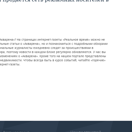
«Акварена»? На страницах интернет-газеты «Реальное время» можно не
ьные статьи о «Акварена», но и познакомиться с подробными обзорами
иональные журналисты ежедневно следят за происшествиями в
мира, поэтому новости в каждом блоке регулярно обновляются. У нас вы
 изменениях о «Акварена». Кроме того на нашем портале представлены
недвижимости. Чтобы всегда быть в курсе событий, читайте «горячие»
тернет-газеты.