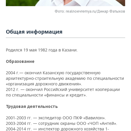
НЕФТЕХИМИЯ
РОЗНИЧНАЯ ТОРГОВЛЯ
НОВОСТИ ТЕХНОЛОГИЙ
МЕРОПРИЯТИЯ
Фото: realnoevremya.ru/Динар Фатыхов
НЕФТЬ
ТРАНСПОРТ
IT
НОВОСТИ МЕРОПРИЯТИЙ
СПОРТ
ОПК
Общая информация
УСЛУГИ
МЕДИА
ВЫЕЗДНАЯ РЕДАКЦИЯ
НОВОСТИ СПОРТА
ОБЩЕСТВО
ЭНЕРГЕТИКА
Родился 19 мая 1982 года в Казани.
ТЕЛЕКОММУНИКАЦИИ
БИЗНЕС-БРАНЧИ
ФУТБОЛ
НОВОСТИ ОБЩЕСТВА
ФОТОГАЛЕРЕЯ
Образование
ONLINE-КОНФЕРЕНЦИИ
ХОККЕЙ
ВЛАСТЬ
СЮЖЕТЫ
2004 г.— окончил Казанскую государственную
ОТКРЫТАЯ ЛЕКЦИЯ
БАСКЕТБОЛ
ИНФРАСТРУКТУРА
СПРАВОЧНИК
архитектурно-строительную академию по специальности
«организация дорожного движения».
2012 г. — окончил Российский университет кооперации
ВОЛЕЙБОЛ
ИСТОРИЯ
СПИСОК ПЕРСОН
ПОЛНАЯ ВЕРСИЯ
по специальности «финансы и кредит».
КИБЕРСПОРТ
КУЛЬТУРА
СПИСОК КОМПАНИЙ
Трудовая деятельность
2001-2003 гг. — экспедитор ООО ПКФ «Вавилон».
ФИГУРНОЕ КАТАНИЕ
МЕДИЦИНА
2003-2004 гг. — сотрудник охраны ООО «ЧОП «Антей».
2004-2014 гг. — инспектор дорожного хозяйства 1-