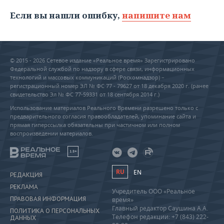
Если вы нашли ошибку,
напишите нам
© 2015 - 2026 Сетевое издание «Реальное время» Зарегистрировано
Федеральной службой по надзору в сфере связи, информационных
технологий и массовых коммуникаций (Роскомнадзор) –
регистрационный номер ЭЛ № ФС 77 - 79627 от 18 декабря 2020 г. (ранее
свидетельство Эл № ФС 77-59331 от 18 сентября 2014 г.)
Использование материалов Реального Времени разрешено только с
предварительного согласия правообладателей, упоминание сайта и
прямая гиперссылка обязательны при частичном или полном
воспроизведении материалов.
18+
RU
EN
РЕДАКЦИЯ
РЕКЛАМА
Учредитель ООО «Реальное
ПРАВОВАЯ ИНФОРМАЦИЯ
время»
Главный редактор Саушина А.А.
ПОЛИТИКА О ПЕРСОНАЛЬНЫХ
Телефон редакции: +7 (843) 222-
ДАННЫХ