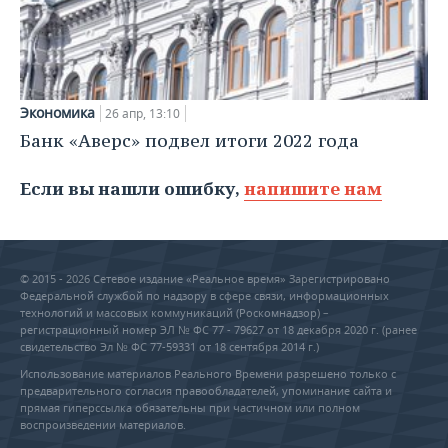
Экономика
26 апр, 13:10
Банк «Аверс» подвел итоги 2022 года
Если вы нашли ошибку,
напишите нам
© 2015 - 2026 Сетевое издание «Реальное время» Зарегистрировано
Федеральной службой по надзору в сфере связи, информационных
технологий и массовых коммуникаций (Роскомнадзор) –
регистрационный номер ЭЛ № ФС 77 - 79627 от 18 декабря 2020 г. (ранее
свидетельство Эл № ФС 77-59331 от 18 сентября 2014 г.)
Использование материалов Реального Времени разрешено только с
предварительного согласия правообладателей, упоминание сайта и
прямая гиперссылка обязательны при частичном или полном
воспроизведении материалов.