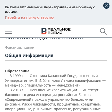
Вы были автоматически перенаправлены на мобильную
версию.
Перейти на полную версию
РЕГИОНЫ
Список персон
БАШКОРТОСТАН
НОВОСТИ
Волкова Аида Накиповна
ТАТАРСТАН
АНАЛИТИКА
Финансы
,
Банки
УДМУРТИЯ
НОВОСТИ АНАЛИТИКИ
ЭКОНОМИКА
Общая информация
ДЕКЛАРАЦИИ О ДОХОДАХ
НОВОСТИ ЭКОНОМИКИ
ПРОМЫШЛЕННОСТЬ
Образование:
КОРОЛИ ГОСЗАКАЗА ПФО
ФИНАНСЫ
НОВОСТИ
НЕДВИЖИМОСТЬ
— В
1999 г. — Окончила Казанский Государственный
ПРОМЫШЛЕННОСТИ
Университет им. В.И. Ульянова-Ленина (квалификация —
менеджер, специальность — менеджмент)
ВУЗЫ ТАТАРСТАНА
БАНКИ
НОВОСТИ НЕДВИЖИМОСТИ
АВТО
— В 2013 г. — Повышение квалификации — Институт
АГРОПРОМ
банковского дела Ассоциация российских банков —
КОМУ ПРИНАДЛЕЖАТ
БЮДЖЕТ
НОВОСТИ АВТО
БИЗНЕС
«Современный подход к управлению банковскими
ТОРГОВЫЕ ЦЕНТРЫ
МАШИНОСТРОЕНИЕ
рисками. Риски ликвидности, процентные, кредитные,
ТАТАРСТАНА
операционные, рыночные, правовые, репутационные,
ИНВЕСТИЦИИ
НОВОСТИ БИЗНЕСА
ТЕХНОЛОГИИ