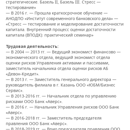
НЕФТЕХИМИЯ
стратегические. Базель II, Базель III. Стресс —
тестирование»
РОЗНИЧНАЯ ТОРГОВЛЯ
НОВОСТИ ТЕХНОЛОГИЙ
МЕРОПРИЯТИЯ
— В 2016 г. — Прошла краткосрочное обучение —
НЕФТЬ
АНОДПО «Институт современного банковского дела» —
«Стресс — тестирование и моделирование достаточности
ТРАНСПОРТ
IT
НОВОСТИ МЕРОПРИЯТИЙ
СПОРТ
ОПК
капитала. Внутренний процесс оценки достаточности
капитала (ВПОДК): практический семинар»
УСЛУГИ
МЕДИА
ВЫЕЗДНАЯ РЕДАКЦИЯ
НОВОСТИ СПОРТА
ОБЩЕСТВО
ЭНЕРГЕТИКА
Трудовая деятельность:
ТЕЛЕКОММУНИКАЦИИ
БИЗНЕС-БРАНЧИ
ФУТБОЛ
НОВОСТИ ОБЩЕСТВА
ФОТОГАЛЕРЕЯ
— В 2004 — 2013 гг. — Ведущий экономист финансово —
экономического отдела, ведущий экономист отдела
оценки рисков Управления активами и пассивами,
ONLINE-КОНФЕРЕНЦИИ
ХОККЕЙ
ВЛАСТЬ
СЮЖЕТЫ
заместитель начальника отдела оценки рисков АБ
«Девон-Кредит».
ОТКРЫТАЯ ЛЕКЦИЯ
БАСКЕТБОЛ
ИНФРАСТРУКТУРА
СПРАВОЧНИК
— В 2013 г. — Заместитель генерального директора —
руководитель филиала в г. Казань ООО «ЮБМ/Бизнес
Сервис».
ВОЛЕЙБОЛ
ИСТОРИЯ
СПИСОК ПЕРСОН
ПОЛНАЯ ВЕРСИЯ
— В 2013-2016 гг. — Начальник отдела по управлению
рисками ООО Банк «Аверс».
КИБЕРСПОРТ
КУЛЬТУРА
СПИСОК КОМПАНИЙ
— В 2016 г. — Начальник Управления рисков ООО Банк
«Аверс».
ФИГУРНОЕ КАТАНИЕ
МЕДИЦИНА
— В 2016-2018 гг. — Заместитель председателя
правления ООО Банк «Аверс».
— В 2018-2019 гг. — Врио председателя правления ООО