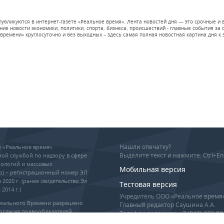
 публикуются в интернет-газете «Реальное время». Лента новостей дня — это срочные
е новости экономики, политики, спорта, бизнеса, происшествий - главные события за се
времени» круглосуточно и без выходных – здесь самая полная новостная картина дня к э
Нашли опечатку?
ие «Реальное время»
Выделите текст и нажмите: Ctrl+En
ой службой по надзору в сфере
ологий и массовых
Мобильная версия
р) – регистрационный номер ЭЛ
 2020 г. (ранее свидетельство Эл
Тестовая версия
2014 г.)
Учредитель ООО «Реальное время
Реального Времени разрешено
Главный редактор Саушина А.А.
огласия правообладателей,
Телефон редакции: +7 (843) 222-90
гиперссылка обязательны при
info@realnoevremya.ru