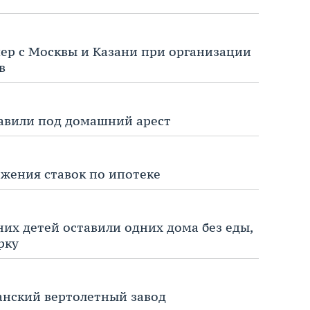
ер с Москвы и Казани при организации
в
равили под домашний арест
жения ставок по ипотеке
них детей оставили одних дома без еды,
рку
анский вертолетный завод