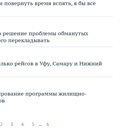
и повернуть время вспять, я бы все
то решение проблемы обманутых
ого перекладывать
лько рейсов в Уфу, Самару и Нижний
ирование программы жилищно-
ов
...
2
3
4
5
6