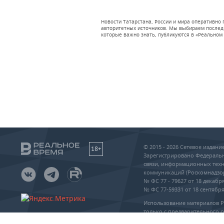
Новости Татарстана, России и мира оперативно
авторитетных источников. Мы выбираем последни
которые важно знать, публикуются в «Реальном 
© 2015 - 2026 Сетевое издан
18+
Зарегистрировано Федеральн
связи, информационных техн
коммуникаций (Роскомнадзо
№ ФС 77 - 79627 от 18 декабря
№ ФС 77-59331 от 18 сентября 
Использование материалов 
только с предварительного с
упоминание сайта и прямая 