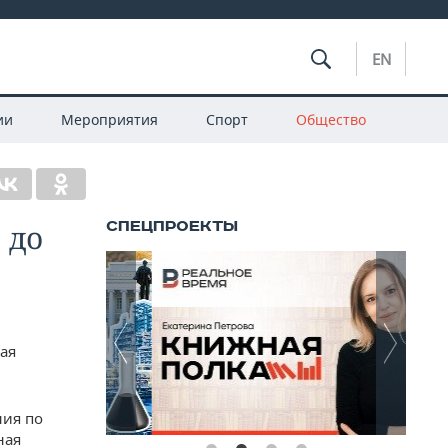
EN
ии
Мероприятия
Спорт
Общество
 до
ная
ния по
ная