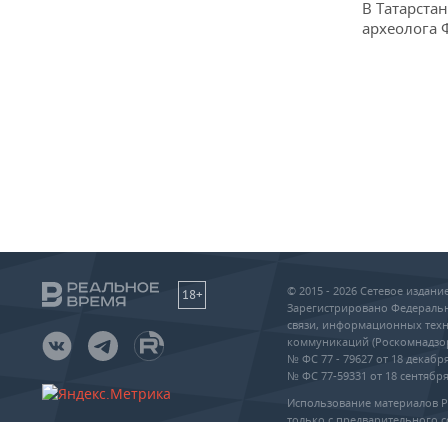
В Татарста
археолога 
© 2015 - 2026 Сетевое издан
18+
Зарегистрировано Федеральн
связи, информационных техн
коммуникаций (Роскомнадзо
№ ФС 77 - 79627 от 18 декабря
№ ФС 77-59331 от 18 сентября 
Использование материалов 
только с предварительного с
упоминание сайта и прямая 