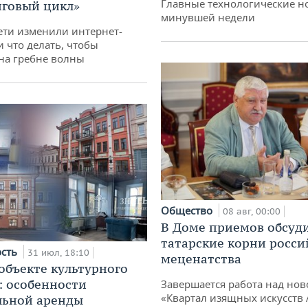
Главные технологические н
говый цикл»
минувшей недели
ети изменили интернет-
и что делать, чтобы
 на гребне волны
Общество
08 авг, 00:00
В Доме приемов обсуд
татарские корни росси
ость
31 июл, 18:10
меценатства
 объекте культурного
: особенности
Завершается работа над нов
«Квартал изящных искусств
льной аренды