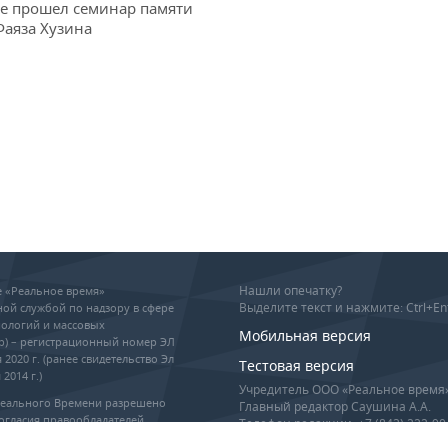
не прошел семинар памяти
Фаяза Хузина
Нашли опечатку?
ие «Реальное время»
Выделите текст и нажмите: Ctrl+En
ой службой по надзору в сфере
ологий и массовых
Мобильная версия
р) – регистрационный номер ЭЛ
 2020 г. (ранее свидетельство Эл
Тестовая версия
2014 г.)
Учредитель ООО «Реальное время
Реального Времени разрешено
Главный редактор Саушина А.А.
огласия правообладателей,
Телефон редакции: +7 (843) 222-90
гиперссылка обязательны при
info@realnoevremya.ru