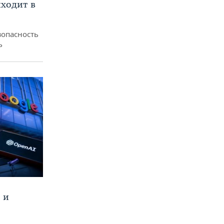
ходит в
зопасность
ь
 и