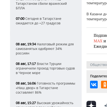
температура
Татарстаном сбили вражеский
БПЛА
В Казани д
Сегодня в Татарстане
07:00
температура
ожидается до +27 градусов
Подпи
MAX
и
Налоговый режим для
08 авг, 19:34
Ежедн
самозанятых одобряют 34%
россиян
Власти Турции
08 авг, 17:17
Общество
ограничили проход торговых судов
в Черное море
Поделитес
Готовность программы
08 авг, 16:06
«Наш двор» в Татарстане
составляет 86%
Высокая урожайность
08 авг, 15:27
«