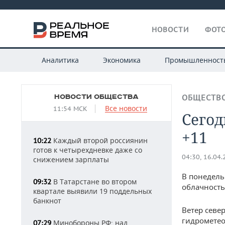
НОВОСТИ
ФОТО
Аналитика
Экономика
Промышленност
НОВОСТИ ОБЩЕСТВА
ОБЩЕСТВ
Все новости
11:54 МСК
Сегод
+11
Каждый второй россиянин
10:22
готов к четырехдневке даже со
04:30, 16.04
снижением зарплаты
В понедель
В Татарстане во втором
09:32
облачность
квартале выявили 19 поддельных
банкнот
Ветер севе
гидрометео
Минобороны РФ: над
07:29