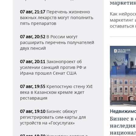
маркетин
Перечень жизненно
07 авг, 21:17
Как нейрос
важных лекарств могут пополнить
маркетинг 
пять препаратов
оставаться
В России могут
07 авг, 20:52
расширить перечень получателей
двух пенсий
Законопроект об
07 авг, 20:11
усилении санкций против РФ и
Ирана прошел Сенат США
Крепостную стену XVI
07 авг, 19:55
века в Казанском кремле ждет
реставрация
Недвижим
Бизнес обяжут
07 авг, 19:10
регистрировать сим-карты для
Бизнес в
устройств на «Госуслугах»
наследия
национа