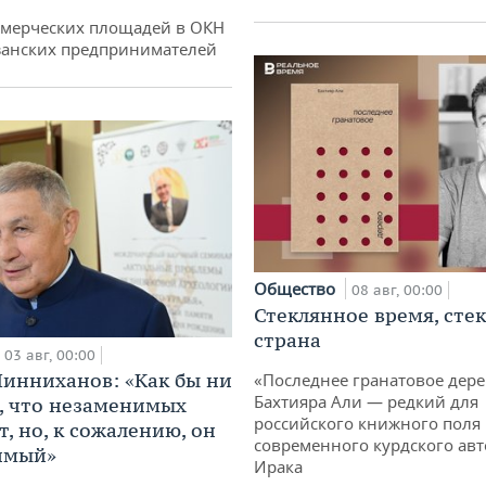
ммерческих площадей в ОКН
занских предпринимателей
Общество
08 авг, 00:00
Стеклянное время, сте
страна
03 авг, 00:00
инниханов: «Как бы ни
«Последнее гранатовое дер
Бахтияра Али — редкий для
, что незаменимых
российского книжного поля
, но, к сожалению, он
современного курдского авт
имый»
Ирака