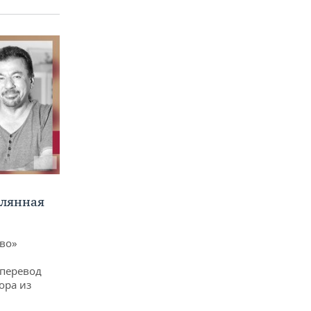
клянная
ево»
 перевод
ора из