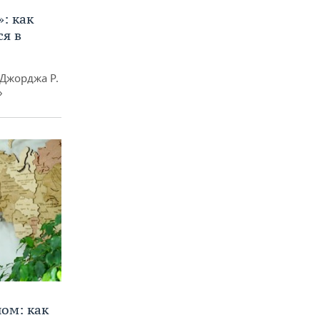
»: как
я в
Джорджа Р.
»
ом: как