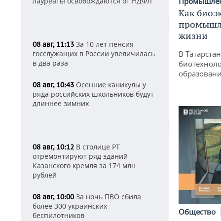
Промышле
лауреаты освобождаются от НДФЛ
Как биоэ
промышле
жизни
За 10 лет пенсия
08 авг, 11:13
В Татарста
госслужащих в России увеличилась
в два раза
биотехноло
образовани
Осенние каникулы у
08 авг, 10:43
ряда российских школьников будут
длиннее зимних
В столице РТ
08 авг, 10:12
отремонтируют ряд зданий
Казанского кремля за 174 млн
рублей
За ночь ПВО сбила
08 авг, 10:00
более 300 украинских
Общество
беспилотников