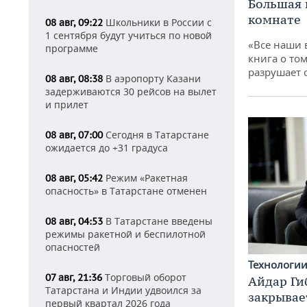
Большая 
комнате
Школьники в России с
08 авг, 09:22
1 сентября будут учиться по новой
«Все наши 
программе
книга о том
разрушает
В аэропорту Казани
08 авг, 08:38
задерживаются 30 рейсов на вылет
и прилет
Сегодня в Татарстане
08 авг, 07:00
ожидается до +31 градуса
Режим «Ракетная
08 авг, 05:42
опасность» в Татарстане отменен
В Татарстане введены
08 авг, 04:53
режимы ракетной и беспилотной
опасностей
Технологи
Торговый оборот
07 авг, 21:36
Айдар Ги
Татарстана и Индии удвоился за
закрывае
первый квартал 2026 года