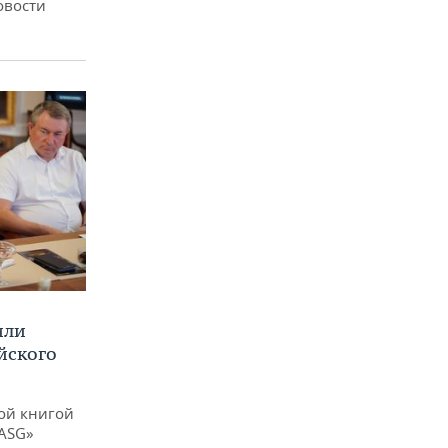
овости
или
йского
ой книгой
 ASG»