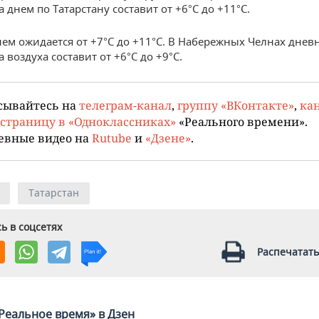
 днем по Татарстану составит от +6°С до +11°С.
нем ожидается от +7°С до +11°С. В Набережных Челнах днев
 воздуха составит от +6°С до +9°С.
сывайтесь на
телеграм-канал
,
группу «ВКонтакте»
,
кан
страницу в «Одноклассниках»
«Реального времени».
евные видео на
Rutube
и
«Дзене»
.
Татарстан
ь в соцсетях
Распечатать
Реальное время» в Дзен