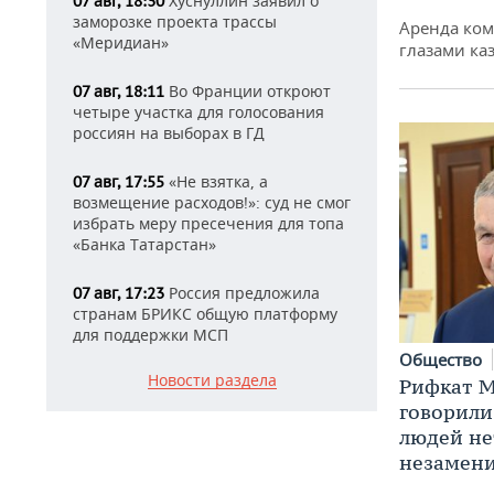
Хуснуллин заявил о
07 авг, 18:30
заморозке проекта трассы
Аренда ко
«Меридиан»
глазами ка
Во Франции откроют
07 авг, 18:11
четыре участка для голосования
россиян на выборах в ГД
«Не взятка, а
07 авг, 17:55
возмещение расходов!»: суд не смог
избрать меру пресечения для топа
«Банка Татарстан»
Россия предложила
07 авг, 17:23
странам БРИКС общую платформу
для поддержки МСП
Общество
Новости раздела
Рифкат М
говорили
людей нет
незамен