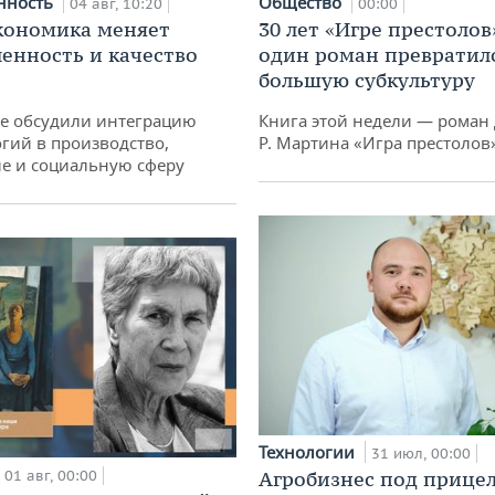
нность
Общество
04 авг, 10:20
00:00
кономика меняет
30 лет «Игре престолов
нность и качество
один роман превратилс
большую субкультуру
не обсудили интеграцию
Книга этой недели — роман 
гий в производство,
Р. Мартина «Игра престолов
е и социальную сферу
Технологии
31 июл, 00:00
01 авг, 00:00
Агробизнес под прицел