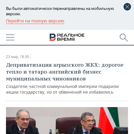
Вы были автоматически перенаправлены на мобильную
версию.
Перейти на полную версию
РЕГИОНЫ
АРХИВ СТАТЕЙ ЗА
БАШКОРТОСТАН
НОВОСТИ
23.03.2016
ТАТАРСТАН
АНАЛИТИКА
23 мар, 18:30
УДМУРТИЯ
НОВОСТИ АНАЛИТИКИ
ЭКОНОМИКА
Деприватизация агрызского ЖКХ: дорогое
тепло и татаро-английский бизнес
ДЕКЛАРАЦИИ О ДОХОДАХ
НОВОСТИ ЭКОНОМИКИ
ПРОМЫШЛЕННОСТЬ
муниципальных чиновников
Создатели частной коммунальной империи подарили
КОРОЛИ ГОСЗАКАЗА ПФО
ФИНАНСЫ
НОВОСТИ
НЕДВИЖИМОСТЬ
акции государству, но от обвинений не избавились
ПРОМЫШЛЕННОСТИ
ВУЗЫ ТАТАРСТАНА
БАНКИ
НОВОСТИ НЕДВИЖИМОСТИ
АВТО
АГРОПРОМ
КОМУ ПРИНАДЛЕЖАТ
БЮДЖЕТ
НОВОСТИ АВТО
БИЗНЕС
ТОРГОВЫЕ ЦЕНТРЫ
МАШИНОСТРОЕНИЕ
ТАТАРСТАНА
ИНВЕСТИЦИИ
НОВОСТИ БИЗНЕСА
ТЕХНОЛОГИИ