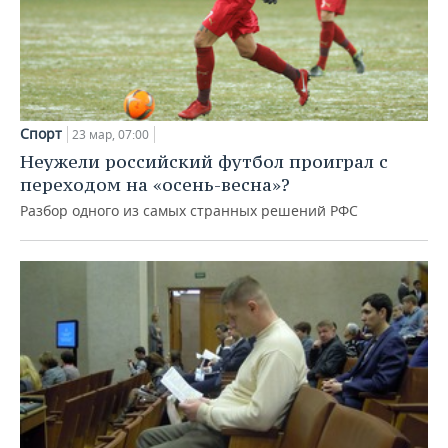
ВОДНЫЕ ВИДЫ СПОРТА
ОБРАЗОВАНИЕ
ХОККЕЙ С МЯЧОМ
ПРОИСШЕСТВИЯ
Спорт
23 мар, 07:00
Неужели российский футбол проиграл с
переходом на «осень-весна»?
Разбор одного из самых странных решений РФС