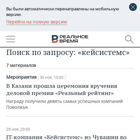
Вы были автоматически перенаправлены на мобильную
версию.
Перейти на полную версию
РЕГИОНЫ
БАШКОРТОСТАН
НОВОСТИ
Поиск по запросу: «кейсистемс»
ТАТАРСТАН
АНАЛИТИКА
7 материалов
УДМУРТИЯ
НОВОСТИ АНАЛИТИКИ
ЭКОНОМИКА
Мероприятия
30 ноя, 10:00
ДЕКЛАРАЦИИ О ДОХОДАХ
НОВОСТИ ЭКОНОМИКИ
ПРОМЫШЛЕННОСТЬ
В Казани прошла церемония вручения
деловой премии «Реальный рейтинг»
КОРОЛИ ГОСЗАКАЗА ПФО
ФИНАНСЫ
НОВОСТИ
НЕДВИЖИМОСТЬ
ПРОМЫШЛЕННОСТИ
Награду получили девять самых успешных компаний
Поволжья
ВУЗЫ ТАТАРСТАНА
БАНКИ
НОВОСТИ НЕДВИЖИМОСТИ
АВТО
АГРОПРОМ
КОМУ ПРИНАДЛЕЖАТ
БЮДЖЕТ
НОВОСТИ АВТО
БИЗНЕС
ТОРГОВЫЕ ЦЕНТРЫ
МАШИНОСТРОЕНИЕ
29 ноя, 20:00
ТАТАРСТАНА
IT-компания «Кейсистемс» из Чувашии во
ИНВЕСТИЦИИ
НОВОСТИ БИЗНЕСА
ТЕХНОЛОГИИ