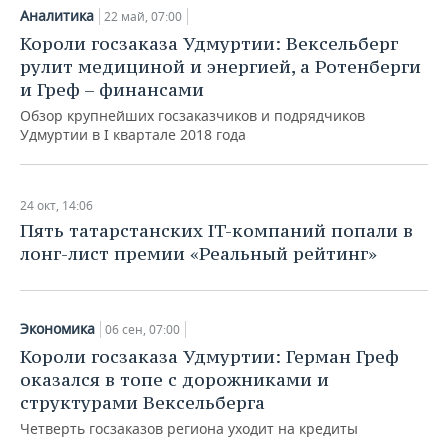
ВОДНЫЕ ВИДЫ СПОРТА
ОБРАЗОВАНИЕ
Аналитика
22 май, 07:00
Короли госзаказа Удмуртии: Вексельберг
ХОККЕЙ С МЯЧОМ
ПРОИСШЕСТВИЯ
рулит медициной и энергией, а Ротенберги
и Греф – финансами
Обзор крупнейших госзаказчиков и подрядчиков
Удмуртии в I квартале 2018 года
24 окт, 14:06
​Пять татарстанских IT-компаний попали в
лонг-лист премии «Реальный рейтинг»
Экономика
06 сен, 07:00
Короли госзаказа Удмуртии: Герман Греф
оказался в топе с дорожниками и
структурами Вексельберга
Четверть госзаказов региона уходит на кредиты