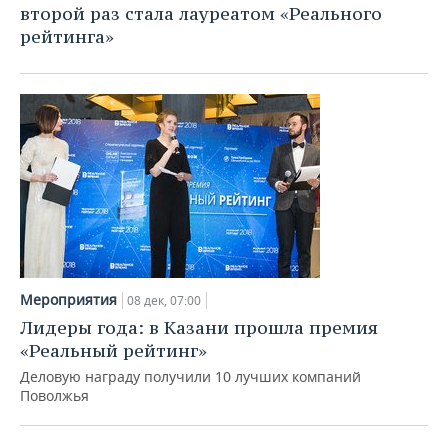
НЕФТЕХИМИЯ
второй раз стала лауреатом «Реального
рейтинга»
РОЗНИЧНАЯ ТОРГОВЛЯ
НОВОСТИ ТЕХНОЛОГИЙ
МЕРОПРИЯТИЯ
НЕФТЬ
ТРАНСПОРТ
IT
НОВОСТИ МЕРОПРИЯТИЙ
СПОРТ
ОПК
УСЛУГИ
МЕДИА
ВЫЕЗДНАЯ РЕДАКЦИЯ
НОВОСТИ СПОРТА
ОБЩЕСТВО
ЭНЕРГЕТИКА
ТЕЛЕКОММУНИКАЦИИ
БИЗНЕС-БРАНЧИ
ФУТБОЛ
НОВОСТИ ОБЩЕСТВА
ФОТОГАЛЕРЕЯ
ONLINE-КОНФЕРЕНЦИИ
ХОККЕЙ
ВЛАСТЬ
СЮЖЕТЫ
ОТКРЫТАЯ ЛЕКЦИЯ
БАСКЕТБОЛ
ИНФРАСТРУКТУРА
СПРАВОЧНИК
Мероприятия
08 дек, 07:00
ВОЛЕЙБОЛ
ИСТОРИЯ
СПИСОК ПЕРСОН
ПОЛНАЯ ВЕРСИЯ
Лидеры года: в Казани прошла премия
«Реальный рейтинг»
КИБЕРСПОРТ
КУЛЬТУРА
СПИСОК КОМПАНИЙ
Деловую награду получили 10 лучших компаний
Поволжья
ФИГУРНОЕ КАТАНИЕ
МЕДИЦИНА