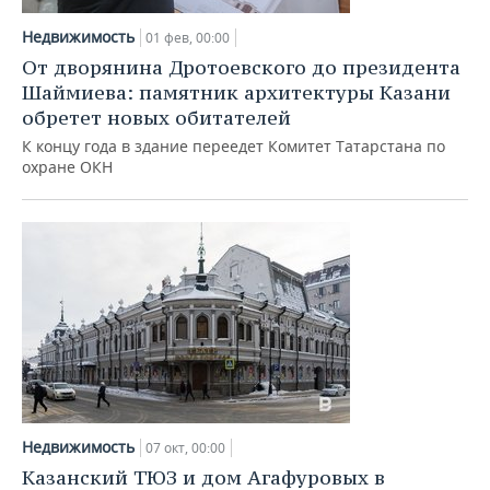
ВОДНЫЕ ВИДЫ СПОРТА
ОБРАЗОВАНИЕ
Недвижимость
01 фев, 00:00
ХОККЕЙ С МЯЧОМ
ПРОИСШЕСТВИЯ
От дворянина Дротоевского до президента
Шаймиева: памятник архитектуры Казани
обретет новых обитателей
К концу года в здание переедет Комитет Татарстана по
охране ОКН
Недвижимость
07 окт, 00:00
Казанский ТЮЗ и дом Агафуровых в