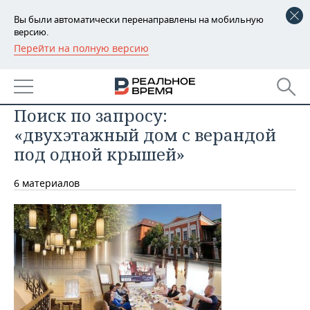
Вы были автоматически перенаправлены на мобильную
версию.
Перейти на полную версию
РЕГИОНЫ
БАШКОРТОСТАН
НОВОСТИ
Поиск по запросу:
ТАТАРСТАН
АНАЛИТИКА
«двухэтажный дом с верандой
УДМУРТИЯ
НОВОСТИ АНАЛИТИКИ
ЭКОНОМИКА
под одной крышей»
ДЕКЛАРАЦИИ О ДОХОДАХ
НОВОСТИ ЭКОНОМИКИ
ПРОМЫШЛЕННОСТЬ
6 материалов
КОРОЛИ ГОСЗАКАЗА ПФО
ФИНАНСЫ
НОВОСТИ
НЕДВИЖИМОСТЬ
ПРОМЫШЛЕННОСТИ
ВУЗЫ ТАТАРСТАНА
БАНКИ
НОВОСТИ НЕДВИЖИМОСТИ
АВТО
АГРОПРОМ
КОМУ ПРИНАДЛЕЖАТ
БЮДЖЕТ
НОВОСТИ АВТО
БИЗНЕС
ТОРГОВЫЕ ЦЕНТРЫ
МАШИНОСТРОЕНИЕ
ТАТАРСТАНА
ИНВЕСТИЦИИ
НОВОСТИ БИЗНЕСА
ТЕХНОЛОГИИ