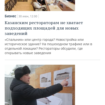
НЕФТЕХИМИЯ
РОЗНИЧНАЯ ТОРГОВЛЯ
НОВОСТИ ТЕХНОЛОГИЙ
МЕРОПРИЯТИЯ
НЕФТЬ
Бизнес
30 июн, 12:00
ТРАНСПОРТ
IT
НОВОСТИ МЕРОПРИЯТИЙ
СПОРТ
Казанским рестораторам не хватает
ОПК
подходящих площадей для новых
УСЛУГИ
МЕДИА
ВЫЕЗДНАЯ РЕДАКЦИЯ
НОВОСТИ СПОРТА
ОБЩЕСТВО
заведений
ЭНЕРГЕТИКА
«Спальник» или центр города? Новостройка или
ТЕЛЕКОММУНИКАЦИИ
БИЗНЕС-БРАНЧИ
ФУТБОЛ
НОВОСТИ ОБЩЕСТВА
ФОТОГАЛЕРЕЯ
историческое здание? На пешеходном трафике или в
отдельной локации? Рестораторы обсудили, где
ONLINE-КОНФЕРЕНЦИИ
ХОККЕЙ
ВЛАСТЬ
СЮЖЕТЫ
открывать новые заведения
ОТКРЫТАЯ ЛЕКЦИЯ
БАСКЕТБОЛ
ИНФРАСТРУКТУРА
СПРАВОЧНИК
ВОЛЕЙБОЛ
ИСТОРИЯ
СПИСОК ПЕРСОН
ПОЛНАЯ ВЕРСИЯ
КИБЕРСПОРТ
КУЛЬТУРА
СПИСОК КОМПАНИЙ
ФИГУРНОЕ КАТАНИЕ
МЕДИЦИНА