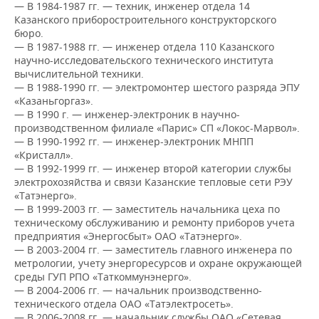
НЕФТЕХИМИЯ
— В 1984-1987 гг. — техник, инженер отдела 14
Казанского приборостроительного конструкторского
РОЗНИЧНАЯ ТОРГОВЛЯ
НОВОСТИ ТЕХНОЛОГИЙ
МЕРОПРИЯТИЯ
бюро.
НЕФТЬ
— В 1987-1988 гг. — инженер отдела 110 Казанского
ТРАНСПОРТ
IT
НОВОСТИ МЕРОПРИЯТИЙ
СПОРТ
научно-исследовательского технического института
ОПК
вычислительной техники.
— В 1988-1990 гг. — электромонтер шестого разряда ЭПУ
УСЛУГИ
МЕДИА
ВЫЕЗДНАЯ РЕДАКЦИЯ
НОВОСТИ СПОРТА
ОБЩЕСТВО
«Казаньгоргаз».
ЭНЕРГЕТИКА
— В 1990 г. — инженер-электроник в научно-
ТЕЛЕКОММУНИКАЦИИ
БИЗНЕС-БРАНЧИ
ФУТБОЛ
НОВОСТИ ОБЩЕСТВА
ФОТОГАЛЕРЕЯ
производственном филиале «Парис» СП «Локос-Марвол».
— В 1990-1992 гг. — инженер-электроник МНПП
«Кристалл».
ONLINE-КОНФЕРЕНЦИИ
ХОККЕЙ
ВЛАСТЬ
СЮЖЕТЫ
— В 1992-1999 гг. — инженер второй категории службы
электрохозяйства и связи Казанские тепловые сети РЭУ
ОТКРЫТАЯ ЛЕКЦИЯ
БАСКЕТБОЛ
ИНФРАСТРУКТУРА
СПРАВОЧНИК
«Татэнерго».
— В 1999-2003 гг. — заместитель начальника цеха по
техническому обслуживанию и ремонту приборов учета
ВОЛЕЙБОЛ
ИСТОРИЯ
СПИСОК ПЕРСОН
ПОЛНАЯ ВЕРСИЯ
предприятия «Энергосбыт» ОАО «Татэнерго».
— В 2003-2004 гг. — заместитель главного инженера по
КИБЕРСПОРТ
КУЛЬТУРА
СПИСОК КОМПАНИЙ
метрологии, учету энергоресурсов и охране окружающей
среды ГУП РПО «Таткоммунэнерго».
ФИГУРНОЕ КАТАНИЕ
МЕДИЦИНА
— В 2004-2006 гг. — начальник производственно-
технического отдела ОАО «Татэлектросеть».
— В 2006-2008 гг. — начальник службы ОАО «Сетевая