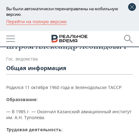
Вы были автоматически перенаправлены на мобильную
версию.
Перейти на полную версию
РЕГИОНЫ
Список персон
БАШКОРТОСТАН
НОВОСТИ
Штром Александр Леонидович
ТАТАРСТАН
АНАЛИТИКА
Гос. ведомства
УДМУРТИЯ
НОВОСТИ АНАЛИТИКИ
ЭКОНОМИКА
Общая информация
ДЕКЛАРАЦИИ О ДОХОДАХ
НОВОСТИ ЭКОНОМИКИ
ПРОМЫШЛЕННОСТЬ
Родился 11 октября 1960 года в Зеленодольске ТАССР.
КОРОЛИ ГОСЗАКАЗА ПФО
ФИНАНСЫ
НОВОСТИ
НЕДВИЖИМОСТЬ
ПРОМЫШЛЕННОСТИ
Образование:
ВУЗЫ ТАТАРСТАНА
БАНКИ
НОВОСТИ НЕДВИЖИМОСТИ
АВТО
— В 1985 г. — Окончил Казанский авиационный институт
АГРОПРОМ
им. А.Н. Туполева.
КОМУ ПРИНАДЛЕЖАТ
БЮДЖЕТ
НОВОСТИ АВТО
БИЗНЕС
ТОРГОВЫЕ ЦЕНТРЫ
МАШИНОСТРОЕНИЕ
Трудовая деятельность:
ТАТАРСТАНА
ИНВЕСТИЦИИ
НОВОСТИ БИЗНЕСА
ТЕХНОЛОГИИ