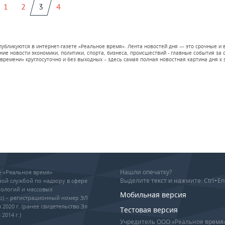
1
2
3
4
 публикуются в интернет-газете «Реальное время». Лента новостей дня — это срочные
е новости экономики, политики, спорта, бизнеса, происшествий - главные события за се
времени» круглосуточно и без выходных – здесь самая полная новостная картина дня к э
Нашли опечатку?
ие «Реальное время»
Выделите текст и нажмите: Ctrl+En
ой службой по надзору в сфере
ологий и массовых
Мобильная версия
р) – регистрационный номер ЭЛ
 2020 г. (ранее свидетельство Эл
Тестовая версия
2014 г.)
Учредитель ООО «Реальное время