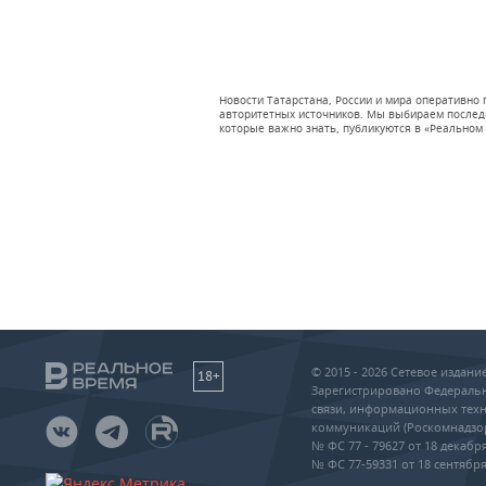
Новости Татарстана, России и мира оперативно
авторитетных источников. Мы выбираем последни
которые важно знать, публикуются в «Реальном 
© 2015 - 2026 Сетевое издан
18+
Зарегистрировано Федеральн
связи, информационных техн
коммуникаций (Роскомнадзо
№ ФС 77 - 79627 от 18 декабря
№ ФС 77-59331 от 18 сентября 