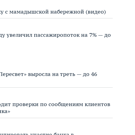
ку с мамадышской набережной (видео)
оду увеличил пассажиропоток на 7% — до
Пересвет» выросла на треть — до 46
одит проверки по сообщениям клиентов
нка»
нтировать участие банка в