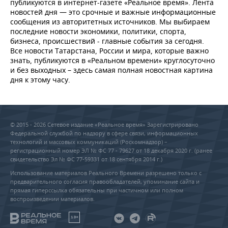
публикуются в интернет-газете «Реальное время». Лента
новостей дня — это срочные и важные информационные
сообщения из авторитетных источников. Мы выбираем
последние новости экономики, политики, спорта,
бизнеса, происшествий - главные события за сегодня.
Все новости Татарстана, России и мира, которые важно
знать, публикуются в «Реальном времени» круглосуточно
и без выходных – здесь самая полная новостная картина
дня к этому часу.
© 2015 - 2026 Сетевое издание «Реальное время» Зарегистрировано
Федеральной службой по надзору в сфере связи, информационных
технологий и массовых коммуникаций (Роскомнадзор) –
регистрационный номер ЭЛ № ФС 77 - 79627 от 18 декабря 2020 г. (ранее
свидетельство Эл № ФС 77-59331 от 18 сентября 2014 г.)
Использование материалов Реального Времени разрешено только с
предварительного согласия правообладателей, упоминание сайта и
прямая гиперссылка обязательны при частичном или полном
воспроизведении материалов.
18+