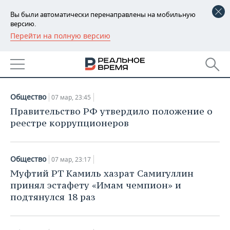
Вы были автоматически перенаправлены на мобильную
версию.
Перейти на полную версию
РЕГИОНЫ
НОВОСТИ
БАШКОРТОСТАН
НОВОСТИ
07.03.2018
ТАТАРСТАН
АНАЛИТИКА
Общество
07 мар, 23:45
УДМУРТИЯ
НОВОСТИ АНАЛИТИКИ
ЭКОНОМИКА
Правительство РФ утвердило положение о
реестре коррупционеров
ДЕКЛАРАЦИИ О ДОХОДАХ
НОВОСТИ ЭКОНОМИКИ
ПРОМЫШЛЕННОСТЬ
КОРОЛИ ГОСЗАКАЗА ПФО
ФИНАНСЫ
НОВОСТИ
НЕДВИЖИМОСТЬ
Общество
07 мар, 23:17
ПРОМЫШЛЕННОСТИ
Муфтий РТ Камиль хазрат Самигуллин
ВУЗЫ ТАТАРСТАНА
БАНКИ
НОВОСТИ НЕДВИЖИМОСТИ
АВТО
принял эстафету «Имам чемпион» и
АГРОПРОМ
подтянулся 18 раз
КОМУ ПРИНАДЛЕЖАТ
БЮДЖЕТ
НОВОСТИ АВТО
БИЗНЕС
ТОРГОВЫЕ ЦЕНТРЫ
МАШИНОСТРОЕНИЕ
ТАТАРСТАНА
ИНВЕСТИЦИИ
НОВОСТИ БИЗНЕСА
ТЕХНОЛОГИИ