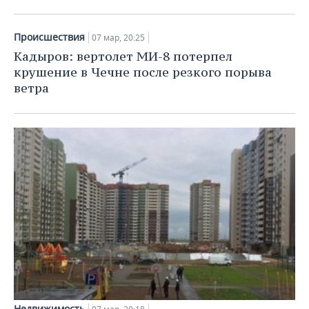
ВОДНЫЕ ВИДЫ СПОРТА
ОБРАЗОВАНИЕ
ХОККЕЙ С МЯЧОМ
ПРОИСШЕСТВИЯ
Происшествия
07 мар, 20:25
Кадыров: вертолет МИ-8 потерпел
крушение в Чечне после резкого порыва
ветра
Недвижимость