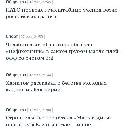
Общество
НЕФТЕХИМИЯ
07 мар, 22:45
НАТО проведет масштабные учения возле
РОЗНИЧНАЯ ТОРГОВЛЯ
НОВОСТИ ТЕХНОЛОГИЙ
МЕРОПРИЯТИЯ
НЕФТЬ
российских границ
ТРАНСПОРТ
IT
НОВОСТИ МЕРОПРИЯТИЙ
СПОРТ
ОПК
Спорт
УСЛУГИ
МЕДИА
ВЫЕЗДНАЯ РЕДАКЦИЯ
НОВОСТИ СПОРТА
07 мар, 21:50
ОБЩЕСТВО
ЭНЕРГЕТИКА
Челябинский «Трактор» обыграл
ТЕЛЕКОММУНИКАЦИИ
БИЗНЕС-БРАНЧИ
ФУТБОЛ
НОВОСТИ ОБЩЕСТВА
ФОТОГАЛЕРЕЯ
«Нефтехимик» в самом грубом матче плей-
офф со счетом 3:2
ONLINE-КОНФЕРЕНЦИИ
ХОККЕЙ
ВЛАСТЬ
СЮЖЕТЫ
Общество
07 мар, 21:44
ОТКРЫТАЯ ЛЕКЦИЯ
БАСКЕТБОЛ
ИНФРАСТРУКТУРА
СПРАВОЧНИК
Хамитов рассказал о бегстве молодых
кадров из Башкирии
ВОЛЕЙБОЛ
ИСТОРИЯ
СПИСОК ПЕРСОН
ПОЛНАЯ ВЕРСИЯ
КИБЕРСПОРТ
КУЛЬТУРА
СПИСОК КОМПАНИЙ
Общество
07 мар, 21:00
ФИГУРНОЕ КАТАНИЕ
МЕДИЦИНА
Строительство госпиталя «Мать и дитя»
начнется в Казани в мае — июне