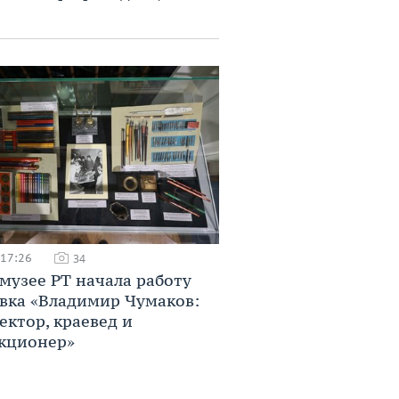
 17:26
34
музее РТ начала работу
вка «Владимир Чумаков:
ектор, краевед и
кционер»