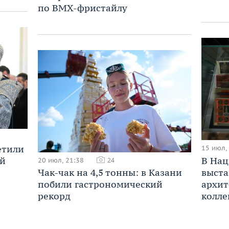
по BMX-фристайлу
етили
15 июл,
В Нац
ой
20 июл, 21:38
24
выста
Чак-чак на 4,5 тонны: в Казани
архит
побили гастрономический
колле
рекорд