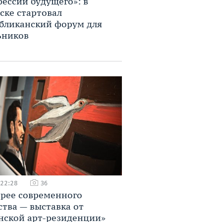
ессии будущего»: в
ске стартовал
бликанский форум для
ьников
 22:28
36
ерее современного
ства — выставка от
нской арт-резиденции»