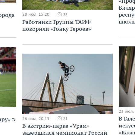
«Проф
Биляр
респу
орода
28 июл, 15:20
33
школ
Работники Группы ТАИФ
покорили «Гонку Героев»
23 июл,
В Гал
ару» в
26 июл, 20:15
21
искус
В экстрим-парке «Урам»
«Каза
завершился чемпионат России