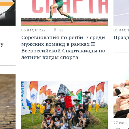
03 авг, 09:32
01 авг, 
44
Соревнования по регби-7 среди
Празд
ну
мужских команд в рамках II
Всероссийской Спартакиады по
летним видам спорта
27 июл,