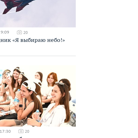
19:09
20
ник «Я выбираю небо!»
 17:30
20