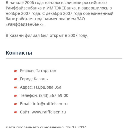
НЕФТЕХИМИЯ
В начале 2006 года началось слияние российского
Райффайзенбанка и ИМПЭКСБанка, и завершилось в
РОЗНИЧНАЯ ТОРГОВЛЯ
НОВОСТИ ТЕХНОЛОГИЙ
МЕРОПРИЯТИЯ
ноябре 2007 года. С декабря 2007 года объединенный
НЕФТЬ
банк работает под наименованием ЗАО
ТРАНСПОРТ
IT
НОВОСТИ МЕРОПРИЯТИЙ
СПОРТ
«Райффайзенбанк».
ОПК
В Казани филиал был открыт в 2007 году.
УСЛУГИ
МЕДИА
ВЫЕЗДНАЯ РЕДАКЦИЯ
НОВОСТИ СПОРТА
ОБЩЕСТВО
ЭНЕРГЕТИКА
ТЕЛЕКОММУНИКАЦИИ
БИЗНЕС-БРАНЧИ
ФУТБОЛ
НОВОСТИ ОБЩЕСТВА
ФОТОГАЛЕРЕЯ
Контакты
ONLINE-КОНФЕРЕНЦИИ
ХОККЕЙ
ВЛАСТЬ
СЮЖЕТЫ
Регион: Татарстан
ОТКРЫТАЯ ЛЕКЦИЯ
БАСКЕТБОЛ
ИНФРАСТРУКТУРА
СПРАВОЧНИК
Город: Казань
Адрес: Н.Ершова,35а
ВОЛЕЙБОЛ
ИСТОРИЯ
СПИСОК ПЕРСОН
ПОЛНАЯ ВЕРСИЯ
Телефон: (843) 567-59-00
КИБЕРСПОРТ
КУЛЬТУРА
СПИСОК КОМПАНИЙ
Email: info@raiffeisen.ru
Сайт: www.raiffeisen.ru
ФИГУРНОЕ КАТАНИЕ
МЕДИЦИНА
Дата последнего обновления:
19.07.2024