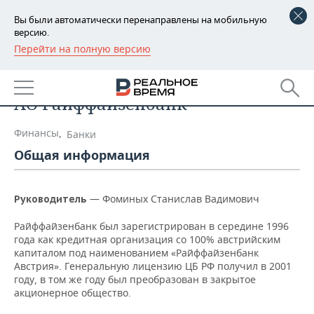
Вы были автоматически перенаправлены на мобильную
версию.
Перейти на полную версию
РЕГИОНЫ
Список компаний
БАШКОРТОСТАН
НОВОСТИ
АО Райффайзенбанк
ТАТАРСТАН
АНАЛИТИКА
Финансы
,
Банки
УДМУРТИЯ
НОВОСТИ АНАЛИТИКИ
ЭКОНОМИКА
Общая информация
ДЕКЛАРАЦИИ О ДОХОДАХ
НОВОСТИ ЭКОНОМИКИ
ПРОМЫШЛЕННОСТЬ
— Фоминых Станислав Вадимович
Руководитель
КОРОЛИ ГОСЗАКАЗА ПФО
ФИНАНСЫ
НОВОСТИ
НЕДВИЖИМОСТЬ
ПРОМЫШЛЕННОСТИ
Райффайзенбанк был зарегистрирован в середине 1996
года как кредитная организация со 100% австрийским
ВУЗЫ ТАТАРСТАНА
БАНКИ
НОВОСТИ НЕДВИЖИМОСТИ
АВТО
капиталом под наименованием «Райффайзенбанк
АГРОПРОМ
Австрия». Генеральную лицензию ЦБ РФ получил в 2001
КОМУ ПРИНАДЛЕЖАТ
БЮДЖЕТ
НОВОСТИ АВТО
БИЗНЕС
году, в том же году был преобразован в закрытое
ТОРГОВЫЕ ЦЕНТРЫ
МАШИНОСТРОЕНИЕ
акционерное общество.
ТАТАРСТАНА
ИНВЕСТИЦИИ
НОВОСТИ БИЗНЕСА
ТЕХНОЛОГИИ