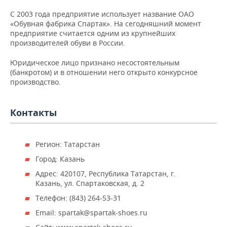
НЕФТЕХИМИЯ
С 2003 года предприятие использует название ОАО
РОЗНИЧНАЯ ТОРГОВЛЯ
НОВОСТИ ТЕХНОЛОГИЙ
МЕРОПРИЯТИЯ
«Обувная фабрика Спартак». На сегодняшний момент
НЕФТЬ
предприятие считается одним из крупнейших
ТРАНСПОРТ
IT
НОВОСТИ МЕРОПРИЯТИЙ
СПОРТ
производителей обуви в России.
ОПК
Юридическое лицо признано несостоятельным
УСЛУГИ
МЕДИА
ВЫЕЗДНАЯ РЕДАКЦИЯ
НОВОСТИ СПОРТА
ОБЩЕСТВО
(банкротом) и в отношении него открыто конкурсное
ЭНЕРГЕТИКА
производство.
ТЕЛЕКОММУНИКАЦИИ
БИЗНЕС-БРАНЧИ
ФУТБОЛ
НОВОСТИ ОБЩЕСТВА
ФОТОГАЛЕРЕЯ
Контакты
ONLINE-КОНФЕРЕНЦИИ
ХОККЕЙ
ВЛАСТЬ
СЮЖЕТЫ
ОТКРЫТАЯ ЛЕКЦИЯ
БАСКЕТБОЛ
ИНФРАСТРУКТУРА
СПРАВОЧНИК
Регион: Татарстан
ВОЛЕЙБОЛ
ИСТОРИЯ
СПИСОК ПЕРСОН
Город: Казань
ПОЛНАЯ ВЕРСИЯ
Адрес: 420107, Республика Татарстан, г.
КИБЕРСПОРТ
КУЛЬТУРА
СПИСОК КОМПАНИЙ
Казань, ул. Спартаковская, д. 2
Телефон: (843) 264-53-31
ФИГУРНОЕ КАТАНИЕ
МЕДИЦИНА
Email: spartak@spartak-shoes.ru