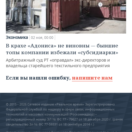
Экономика
02 ноя, 00:00
В крахе «Адониса» не виновны — бывшие
топы компании избежали «субсидиарки»
Арбитражный суд РТ «оправдал» экс-директоров и
владельца старейшего текстильного предприятия
Если вы нашли ошибку,
напишите нам
© 2015 - 2026 Сетевое издание «Реальное время» Зарегистрировано
Федеральной службой по надзору в сфере связи, информационных
технологий и массовых коммуникаций (Роскомнадзор) –
регистрационный номер ЭЛ № ФС 77 - 79627 от 18 декабря 2020 г. (ранее
свидетельство Эл № ФС 77-59331 от 18 сентября 2014 г.)