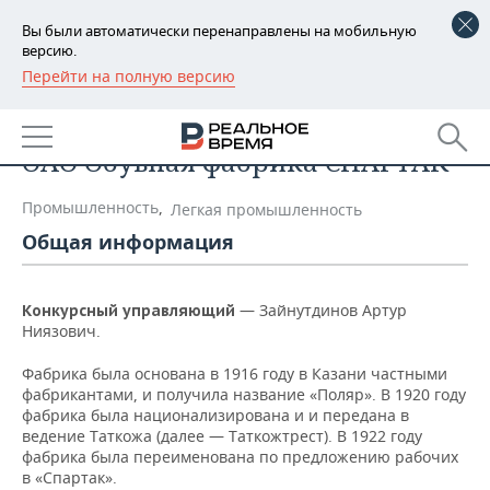
Вы были автоматически перенаправлены на мобильную
версию.
Перейти на полную версию
РЕГИОНЫ
Список компаний
БАШКОРТОСТАН
НОВОСТИ
ОАО Обувная фабрика СПАРТАК
ТАТАРСТАН
АНАЛИТИКА
Промышленность
,
Легкая промышленность
УДМУРТИЯ
НОВОСТИ АНАЛИТИКИ
ЭКОНОМИКА
Общая информация
ДЕКЛАРАЦИИ О ДОХОДАХ
НОВОСТИ ЭКОНОМИКИ
ПРОМЫШЛЕННОСТЬ
— Зайнутдинов Артур
Конкурсный управляющий
КОРОЛИ ГОСЗАКАЗА ПФО
ФИНАНСЫ
НОВОСТИ
НЕДВИЖИМОСТЬ
Ниязович.
ПРОМЫШЛЕННОСТИ
Фабрика была основана в 1916 году в Казани частными
ВУЗЫ ТАТАРСТАНА
БАНКИ
НОВОСТИ НЕДВИЖИМОСТИ
АВТО
фабрикантами, и получила название «Поляр». В 1920 году
АГРОПРОМ
фабрика была национализирована и и передана в
КОМУ ПРИНАДЛЕЖАТ
БЮДЖЕТ
НОВОСТИ АВТО
БИЗНЕС
ведение Таткожа (далее — Таткожтрест). В 1922 году
ТОРГОВЫЕ ЦЕНТРЫ
МАШИНОСТРОЕНИЕ
фабрика была переименована по предложению рабочих
ТАТАРСТАНА
в «Спартак».
ИНВЕСТИЦИИ
НОВОСТИ БИЗНЕСА
ТЕХНОЛОГИИ