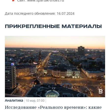
Сайт: www.spartak-shoes.ru
ВОДНЫЕ ВИДЫ СПОРТА
ОБРАЗОВАНИЕ
ХОККЕЙ С МЯЧОМ
ПРОИСШЕСТВИЯ
Дата последнего обновления:
16.07.2024
ПРИКРЕПЛЕННЫЕ МАТЕРИАЛЫ
Аналитика
10 мар, 07:00
Исследование «Реального времени»: какие