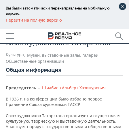
Вы были автоматически перенаправлены на мобильную
версию.
Перейти на полную версию
РЕГИОНЫ
Список компаний
БАШКОРТОСТАН
НОВОСТИ
Союз художников Татарстана
ТАТАРСТАН
АНАЛИТИКА
Культура
,
Музеи, выставочные залы, галереи,
УДМУРТИЯ
НОВОСТИ АНАЛИТИКИ
ЭКОНОМИКА
Общественные организации
Общая информация
ДЕКЛАРАЦИИ О ДОХОДАХ
НОВОСТИ ЭКОНОМИКИ
ПРОМЫШЛЕННОСТЬ
КОРОЛИ ГОСЗАКАЗА ПФО
ФИНАНСЫ
НОВОСТИ
НЕДВИЖИМОСТЬ
Шиабиев Альберт Хазинурович
Председатель
—
ПРОМЫШЛЕННОСТИ
В 1936 г. на конференции было избрано первое
ВУЗЫ ТАТАРСТАНА
БАНКИ
НОВОСТИ НЕДВИЖИМОСТИ
АВТО
АГРОПРОМ
Правление Союза художников ТАССР.
КОМУ ПРИНАДЛЕЖАТ
БЮДЖЕТ
НОВОСТИ АВТО
БИЗНЕС
Союз художников Татарстана организует и осуществляет
ТОРГОВЫЕ ЦЕНТРЫ
МАШИНОСТРОЕНИЕ
культурную, творческую и выставочную деятельность.
ТАТАРСТАНА
ИНВЕСТИЦИИ
НОВОСТИ БИЗНЕСА
Участвует наряду с государственными и общественными
ТЕХНОЛОГИИ