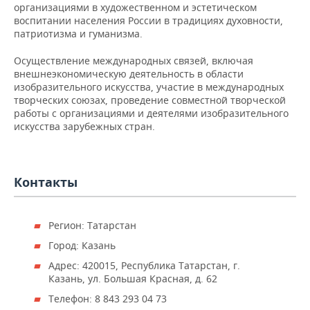
НЕФТЕХИМИЯ
организациями в художественном и эстетическом
воспитании населения России в традициях духовности,
РОЗНИЧНАЯ ТОРГОВЛЯ
НОВОСТИ ТЕХНОЛОГИЙ
МЕРОПРИЯТИЯ
патриотизма и гуманизма.
НЕФТЬ
ТРАНСПОРТ
IT
НОВОСТИ МЕРОПРИЯТИЙ
СПОРТ
Осуществление международных связей, включая
ОПК
внешнеэкономическую деятельность в области
изобразительного искусства, участие в международных
УСЛУГИ
МЕДИА
ВЫЕЗДНАЯ РЕДАКЦИЯ
НОВОСТИ СПОРТА
ОБЩЕСТВО
ЭНЕРГЕТИКА
творческих союзах, проведение совместной творческой
работы с организациями и деятелями изобразительного
ТЕЛЕКОММУНИКАЦИИ
БИЗНЕС-БРАНЧИ
ФУТБОЛ
НОВОСТИ ОБЩЕСТВА
ФОТОГАЛЕРЕЯ
искусства зарубежных стран.
ONLINE-КОНФЕРЕНЦИИ
ХОККЕЙ
ВЛАСТЬ
СЮЖЕТЫ
Контакты
ОТКРЫТАЯ ЛЕКЦИЯ
БАСКЕТБОЛ
ИНФРАСТРУКТУРА
СПРАВОЧНИК
ВОЛЕЙБОЛ
ИСТОРИЯ
СПИСОК ПЕРСОН
ПОЛНАЯ ВЕРСИЯ
Регион: Татарстан
Город: Казань
КИБЕРСПОРТ
КУЛЬТУРА
СПИСОК КОМПАНИЙ
Адрес: 420015, Республика Татарстан, г.
Казань, ул. Большая Красная, д. 62
ФИГУРНОЕ КАТАНИЕ
МЕДИЦИНА
Телефон: 8 843 293 04 73