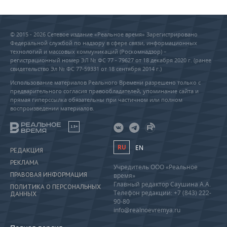
© 2015 - 2026 Сетевое издание «Реальное время» Зарегистрировано
Федеральной службой по надзору в сфере связи, информационных
технологий и массовых коммуникаций (Роскомнадзор) –
регистрационный номер ЭЛ № ФС 77 - 79627 от 18 декабря 2020 г. (ранее
свидетельство Эл № ФС 77-59331 от 18 сентября 2014 г.)
Использование материалов Реального Времени разрешено только с
предварительного согласия правообладателей, упоминание сайта и
прямая гиперссылка обязательны при частичном или полном
воспроизведении материалов.
18+
RU
EN
РЕДАКЦИЯ
РЕКЛАМА
Учредитель ООО «Реальное
ПРАВОВАЯ ИНФОРМАЦИЯ
время»
Главный редактор Саушина А.А.
ПОЛИТИКА О ПЕРСОНАЛЬНЫХ
Телефон редакции: +7 (843) 222-
ДАННЫХ
90-80
info@realnoevremya.ru