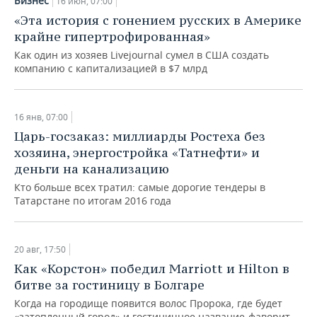
Бизнес
16 июн, 07:00
НЕФТЕХИМИЯ
«Эта история с гонением русских в Америке
РОЗНИЧНАЯ ТОРГОВЛЯ
НОВОСТИ ТЕХНОЛОГИЙ
МЕРОПРИЯТИЯ
крайне гипертрофированная»
НЕФТЬ
Как один из хозяев Livejournal сумел в США создать
ТРАНСПОРТ
IT
НОВОСТИ МЕРОПРИЯТИЙ
СПОРТ
компанию с капитализацией в $7 млрд
ОПК
УСЛУГИ
МЕДИА
ВЫЕЗДНАЯ РЕДАКЦИЯ
НОВОСТИ СПОРТА
ОБЩЕСТВО
ЭНЕРГЕТИКА
16 янв, 07:00
ТЕЛЕКОММУНИКАЦИИ
БИЗНЕС-БРАНЧИ
ФУТБОЛ
НОВОСТИ ОБЩЕСТВА
ФОТОГАЛЕРЕЯ
Царь-госзаказ: миллиарды Ростеха без
хозяина, энергостройка «Татнефти» и
ONLINE-КОНФЕРЕНЦИИ
ХОККЕЙ
ВЛАСТЬ
СЮЖЕТЫ
деньги на канализацию
Кто больше всех тратил: самые дорогие тендеры в
ОТКРЫТАЯ ЛЕКЦИЯ
БАСКЕТБОЛ
ИНФРАСТРУКТУРА
СПРАВОЧНИК
Татарстане по итогам 2016 года
ВОЛЕЙБОЛ
ИСТОРИЯ
СПИСОК ПЕРСОН
ПОЛНАЯ ВЕРСИЯ
20 авг, 17:50
КИБЕРСПОРТ
КУЛЬТУРА
СПИСОК КОМПАНИЙ
Как «Корстон» победил Marriott и Hilton в
битве за гостиницу в Болгаре
ФИГУРНОЕ КАТАНИЕ
МЕДИЦИНА
Когда на городище появится волос Пророка, где будет
«затопленный город» и гостиничное название-фаворит