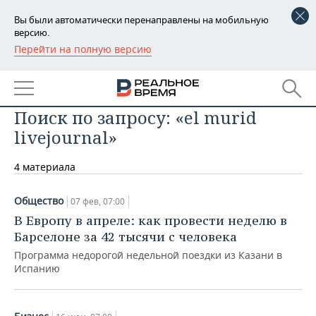
Вы были автоматически перенаправлены на мобильную
версию.
Перейти на полную версию
РЕГИОНЫ
БАШКОРТОСТАН
НОВОСТИ
Поиск по запросу: «el murid
ТАТАРСТАН
АНАЛИТИКА
livejournal»
УДМУРТИЯ
НОВОСТИ АНАЛИТИКИ
ЭКОНОМИКА
4 материала
ДЕКЛАРАЦИИ О ДОХОДАХ
НОВОСТИ ЭКОНОМИКИ
ПРОМЫШЛЕННОСТЬ
Общество
07 фев, 07:00
КОРОЛИ ГОСЗАКАЗА ПФО
ФИНАНСЫ
НОВОСТИ
НЕДВИЖИМОСТЬ
В Европу в апреле: как провести неделю в
ПРОМЫШЛЕННОСТИ
Барселоне за 42 тысячи с человека
ВУЗЫ ТАТАРСТАНА
БАНКИ
НОВОСТИ НЕДВИЖИМОСТИ
АВТО
Программа недорогой недельной поездки из Казани в
АГРОПРОМ
Испанию
КОМУ ПРИНАДЛЕЖАТ
БЮДЖЕТ
НОВОСТИ АВТО
БИЗНЕС
ТОРГОВЫЕ ЦЕНТРЫ
МАШИНОСТРОЕНИЕ
ТАТАРСТАНА
ИНВЕСТИЦИИ
НОВОСТИ БИЗНЕСА
ТЕХНОЛОГИИ