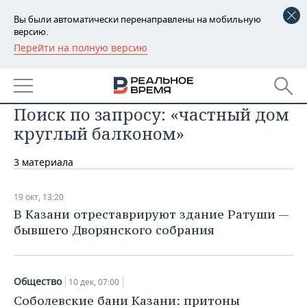
Вы были автоматически перенаправлены на мобильную
версию.
Перейти на полную версию
РЕГИОНЫ
БАШКОРТОСТАН
НОВОСТИ
Поиск по запросу: «частный дом
ТАТАРСТАН
АНАЛИТИКА
круглый балконом»
УДМУРТИЯ
НОВОСТИ АНАЛИТИКИ
ЭКОНОМИКА
3 материала
ДЕКЛАРАЦИИ О ДОХОДАХ
НОВОСТИ ЭКОНОМИКИ
ПРОМЫШЛЕННОСТЬ
19 окт, 13:20
КОРОЛИ ГОСЗАКАЗА ПФО
ФИНАНСЫ
НОВОСТИ
НЕДВИЖИМОСТЬ
В Казани отреставрируют здание Ратуши —
ПРОМЫШЛЕННОСТИ
бывшего Дворянского собрания
ВУЗЫ ТАТАРСТАНА
БАНКИ
НОВОСТИ НЕДВИЖИМОСТИ
АВТО
АГРОПРОМ
КОМУ ПРИНАДЛЕЖАТ
БЮДЖЕТ
НОВОСТИ АВТО
БИЗНЕС
ТОРГОВЫЕ ЦЕНТРЫ
МАШИНОСТРОЕНИЕ
Общество
10 дек, 07:00
ТАТАРСТАНА
Соболевские бани Казани: притоны
ИНВЕСТИЦИИ
НОВОСТИ БИЗНЕСА
ТЕХНОЛОГИИ