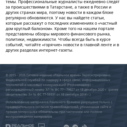
ВОДНЫЕ ВИДЫ СПОРТА
ОБРАЗОВАНИЕ
темы. Профессиональные журналисты ежедневно следят
за происшествиями в Татарстане, а также в России и
других странах мира, поэтому новости в каждом блоке
ХОККЕЙ С МЯЧОМ
ПРОИСШЕСТВИЯ
регулярно обновляются. У нас вы найдете статьи,
которые расскажут о последних изменениях о «частный
дом круглый балконом». Кроме того на нашем портале
представлены обзоры мирового финансового рынка,
политики, недвижимости. Чтобы всегда быть в курсе
событий, читайте «горячие» новости в главной ленте и в
других разделах интернет-газеты.
© 2015 - 2026 Сетевое издание «Реальное время» Зарегистрировано
Федеральной службой по надзору в сфере связи, информационных
технологий и массовых коммуникаций (Роскомнадзор) –
регистрационный номер ЭЛ № ФС 77 - 79627 от 18 декабря 2020 г. (ранее
свидетельство Эл № ФС 77-59331 от 18 сентября 2014 г.)
Использование материалов Реального Времени разрешено только с
предварительного согласия правообладателей, упоминание сайта и
прямая гиперссылка обязательны при частичном или полном
воспроизведении материалов.
18+