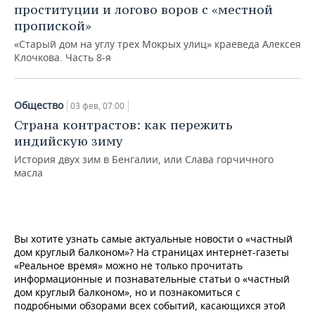
НЕФТЕХИМИЯ
проституции и логово воров с «местной
пропиской»
РОЗНИЧНАЯ ТОРГОВЛЯ
НОВОСТИ ТЕХНОЛОГИЙ
МЕРОПРИЯТИЯ
НЕФТЬ
«Старый дом на углу трех Мокрых улиц» краеведа Алексея
Клочкова. Часть 8-я
ТРАНСПОРТ
IT
НОВОСТИ МЕРОПРИЯТИЙ
СПОРТ
ОПК
УСЛУГИ
МЕДИА
ВЫЕЗДНАЯ РЕДАКЦИЯ
НОВОСТИ СПОРТА
ОБЩЕСТВО
ЭНЕРГЕТИКА
Общество
03 фев, 07:00
ТЕЛЕКОММУНИКАЦИИ
БИЗНЕС-БРАНЧИ
ФУТБОЛ
НОВОСТИ ОБЩЕСТВА
ФОТОГАЛЕРЕЯ
Страна контрастов: как пережить
индийскую зиму
ONLINE-КОНФЕРЕНЦИИ
ХОККЕЙ
ВЛАСТЬ
СЮЖЕТЫ
История двух зим в Бенгалии, или Слава горчичного
масла
ОТКРЫТАЯ ЛЕКЦИЯ
БАСКЕТБОЛ
ИНФРАСТРУКТУРА
СПРАВОЧНИК
ВОЛЕЙБОЛ
ИСТОРИЯ
СПИСОК ПЕРСОН
ПОЛНАЯ ВЕРСИЯ
Вы хотите узнать самые актуальные новости о «частный
дом круглый балконом»? На страницах интернет-газеты
КИБЕРСПОРТ
КУЛЬТУРА
СПИСОК КОМПАНИЙ
«Реальное время» можно не только прочитать
информационные и познавательные статьи о «частный
ФИГУРНОЕ КАТАНИЕ
МЕДИЦИНА
дом круглый балконом», но и познакомиться с
подробными обзорами всех событий, касающихся этой