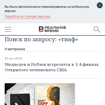
Вы были автоматически перенаправлены на мобильную
версию.
Перейти на полную версию
РЕГИОНЫ
БАШКОРТОСТАН
НОВОСТИ
Поиск по запросу: «тиаф»
ТАТАРСТАН
АНАЛИТИКА
4 материала
УДМУРТИЯ
НОВОСТИ АНАЛИТИКИ
ЭКОНОМИКА
05 сен, 08:59
ДЕКЛАРАЦИИ О ДОХОДАХ
НОВОСТИ ЭКОНОМИКИ
ПРОМЫШЛЕННОСТЬ
Медведев и Рублев встретятся в 1/4 финала
Открытого чемпионата США
КОРОЛИ ГОСЗАКАЗА ПФО
ФИНАНСЫ
НОВОСТИ
НЕДВИЖИМОСТЬ
ПРОМЫШЛЕННОСТИ
ВУЗЫ ТАТАРСТАНА
БАНКИ
НОВОСТИ НЕДВИЖИМОСТИ
АВТО
АГРОПРОМ
КОМУ ПРИНАДЛЕЖАТ
БЮДЖЕТ
НОВОСТИ АВТО
БИЗНЕС
ТОРГОВЫЕ ЦЕНТРЫ
МАШИНОСТРОЕНИЕ
ТАТАРСТАНА
ИНВЕСТИЦИИ
НОВОСТИ БИЗНЕСА
ТЕХНОЛОГИИ