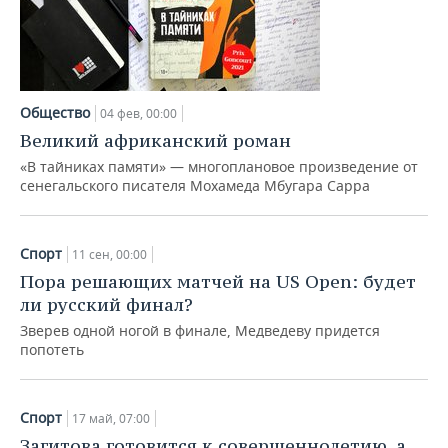
НЕФТЕХИМИЯ
РОЗНИЧНАЯ ТОРГОВЛЯ
НОВОСТИ ТЕХНОЛОГИЙ
МЕРОПРИЯТИЯ
НЕФТЬ
ТРАНСПОРТ
IT
НОВОСТИ МЕРОПРИЯТИЙ
СПОРТ
ОПК
Общество
04 фев, 00:00
УСЛУГИ
МЕДИА
ВЫЕЗДНАЯ РЕДАКЦИЯ
НОВОСТИ СПОРТА
ОБЩЕСТВО
Великий африканский роман
ЭНЕРГЕТИКА
«В тайниках памяти» — многоплановое произведение от
ТЕЛЕКОММУНИКАЦИИ
БИЗНЕС-БРАНЧИ
ФУТБОЛ
НОВОСТИ ОБЩЕСТВА
ФОТОГАЛЕРЕЯ
сенегальского писателя Мохамеда Мбугара Сарра
ONLINE-КОНФЕРЕНЦИИ
ХОККЕЙ
ВЛАСТЬ
СЮЖЕТЫ
Спорт
11 сен, 00:00
ОТКРЫТАЯ ЛЕКЦИЯ
БАСКЕТБОЛ
ИНФРАСТРУКТУРА
СПРАВОЧНИК
Пора решающих матчей на US Open: будет
ли русский финал?
ВОЛЕЙБОЛ
ИСТОРИЯ
СПИСОК ПЕРСОН
ПОЛНАЯ ВЕРСИЯ
Зверев одной ногой в финале, Медведеву придется
попотеть
КИБЕРСПОРТ
КУЛЬТУРА
СПИСОК КОМПАНИЙ
ФИГУРНОЕ КАТАНИЕ
МЕДИЦИНА
Спорт
17 май, 07:00
Загитова готовится к совершеннолетию, а