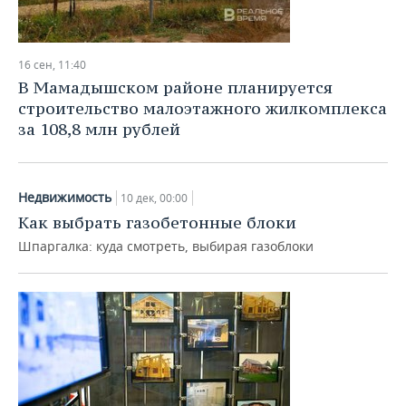
НЕФТЕХИМИЯ
РОЗНИЧНАЯ ТОРГОВЛЯ
НОВОСТИ ТЕХНОЛОГИЙ
МЕРОПРИЯТИЯ
НЕФТЬ
16 сен, 11:40
ТРАНСПОРТ
IT
НОВОСТИ МЕРОПРИЯТИЙ
СПОРТ
В Мамадышском районе планируется
ОПК
строительство малоэтажного жилкомплекса
УСЛУГИ
МЕДИА
ВЫЕЗДНАЯ РЕДАКЦИЯ
НОВОСТИ СПОРТА
ОБЩЕСТВО
за 108,8 млн рублей
ЭНЕРГЕТИКА
ТЕЛЕКОММУНИКАЦИИ
БИЗНЕС-БРАНЧИ
ФУТБОЛ
НОВОСТИ ОБЩЕСТВА
ФОТОГАЛЕРЕЯ
Недвижимость
10 дек, 00:00
ONLINE-КОНФЕРЕНЦИИ
ХОККЕЙ
ВЛАСТЬ
СЮЖЕТЫ
Как выбрать газобетонные блоки
ОТКРЫТАЯ ЛЕКЦИЯ
БАСКЕТБОЛ
ИНФРАСТРУКТУРА
СПРАВОЧНИК
Шпаргалка: куда смотреть, выбирая газоблоки
ВОЛЕЙБОЛ
ИСТОРИЯ
СПИСОК ПЕРСОН
ПОЛНАЯ ВЕРСИЯ
КИБЕРСПОРТ
КУЛЬТУРА
СПИСОК КОМПАНИЙ
ФИГУРНОЕ КАТАНИЕ
МЕДИЦИНА