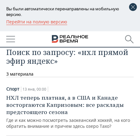
Вы были автоматически перенаправлены на мобильную
версию.
Перейти на полную версию
РЕГИОНЫ
БАШКОРТОСТАН
НОВОСТИ
Поиск по запросу: «нхл прямой
ТАТАРСТАН
АНАЛИТИКА
эфир яндекс»
УДМУРТИЯ
НОВОСТИ АНАЛИТИКИ
ЭКОНОМИКА
3 материала
ДЕКЛАРАЦИИ О ДОХОДАХ
НОВОСТИ ЭКОНОМИКИ
ПРОМЫШЛЕННОСТЬ
Спорт
13 янв, 00:00
КОРОЛИ ГОСЗАКАЗА ПФО
ФИНАНСЫ
НОВОСТИ
НЕДВИЖИМОСТЬ
НХЛ теперь платная, а в США и Канаде
ПРОМЫШЛЕННОСТИ
восторгаются Капризовым: все расклады
ВУЗЫ ТАТАРСТАНА
БАНКИ
НОВОСТИ НЕДВИЖИМОСТИ
АВТО
предстоящего сезона
АГРОПРОМ
Где и как можно посмотреть заокеанский хоккей, на кого
КОМУ ПРИНАДЛЕЖАТ
БЮДЖЕТ
НОВОСТИ АВТО
БИЗНЕС
обратить внимание и причем здесь озеро Тахо?
ТОРГОВЫЕ ЦЕНТРЫ
МАШИНОСТРОЕНИЕ
ТАТАРСТАНА
ИНВЕСТИЦИИ
НОВОСТИ БИЗНЕСА
ТЕХНОЛОГИИ