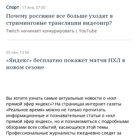
НЕФТЕХИМИЯ
Спорт
17 янв, 07:00
РОЗНИЧНАЯ ТОРГОВЛЯ
НОВОСТИ ТЕХНОЛОГИЙ
МЕРОПРИЯТИЯ
Почему россияне все больше уходят в
НЕФТЬ
стриминговые трансляции видеоигр?
ТРАНСПОРТ
IT
НОВОСТИ МЕРОПРИЯТИЙ
СПОРТ
ОПК
Twitch начинает конкурировать с YouTube
УСЛУГИ
МЕДИА
ВЫЕЗДНАЯ РЕДАКЦИЯ
НОВОСТИ СПОРТА
ОБЩЕСТВО
ЭНЕРГЕТИКА
05 сен, 13:56
ТЕЛЕКОММУНИКАЦИИ
БИЗНЕС-БРАНЧИ
ФУТБОЛ
НОВОСТИ ОБЩЕСТВА
ФОТОГАЛЕРЕЯ
«Яндекс» бесплатно покажет матчи НХЛ в
новом сезоне
ONLINE-КОНФЕРЕНЦИИ
ХОККЕЙ
ВЛАСТЬ
СЮЖЕТЫ
ОТКРЫТАЯ ЛЕКЦИЯ
БАСКЕТБОЛ
ИНФРАСТРУКТУРА
СПРАВОЧНИК
ВОЛЕЙБОЛ
ИСТОРИЯ
СПИСОК ПЕРСОН
ПОЛНАЯ ВЕРСИЯ
Вы хотите узнать самые актуальные новости о «нхл
прямой эфир яндекс»? На страницах интернет-газеты
«Реальное время» можно не только прочитать
КИБЕРСПОРТ
КУЛЬТУРА
СПИСОК КОМПАНИЙ
информационные и познавательные статьи о «нхл
прямой эфир яндекс», но и познакомиться с подробными
ФИГУРНОЕ КАТАНИЕ
МЕДИЦИНА
обзорами всех событий, касающихся этой темы.
Профессиональные журналисты ежедневно следят за