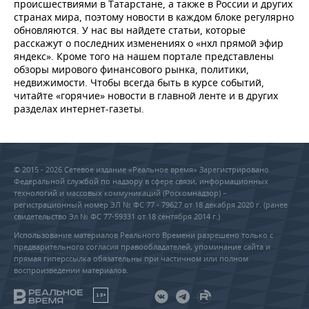
ВОДНЫЕ ВИДЫ СПОРТА
ОБРАЗОВАНИЕ
происшествиями в Татарстане, а также в России и других
странах мира, поэтому новости в каждом блоке регулярно
обновляются. У нас вы найдете статьи, которые
ХОККЕЙ С МЯЧОМ
ПРОИСШЕСТВИЯ
расскажут о последних изменениях о «нхл прямой эфир
яндекс». Кроме того на нашем портале представлены
обзоры мирового финансового рынка, политики,
недвижимости. Чтобы всегда быть в курсе событий,
читайте «горячие» новости в главной ленте и в других
разделах интернет-газеты.
© 2015 - 2026 Сетевое издание «Реальное время» Зарегистрировано
Федеральной службой по надзору в сфере связи, информационных
технологий и массовых коммуникаций (Роскомнадзор) –
регистрационный номер ЭЛ № ФС 77 - 79627 от 18 декабря 2020 г. (ранее
свидетельство Эл № ФС 77-59331 от 18 сентября 2014 г.)
Использование материалов Реального Времени разрешено только с
предварительного согласия правообладателей, упоминание сайта и
прямая гиперссылка обязательны при частичном или полном
воспроизведении материалов.
18+