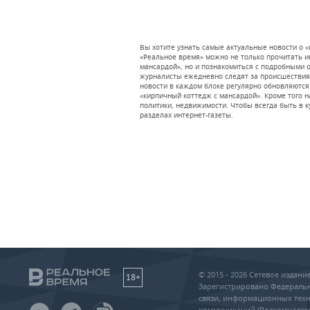
Вы хотите узнать самые актуальные новости о «
«Реальное время» можно не только прочитать 
мансардой», но и познакомиться с подробными 
журналисты ежедневно следят за происшествиями
новости в каждом блоке регулярно обновляются.
«кирпичный коттедж с мансардой». Кроме того 
политики, недвижимости. Чтобы всегда быть в ку
разделах интернет-газеты.
© 2015 - 2026 Сетевое издан
18+
Зарегистрировано Федеральн
связи, информационных техн
коммуникаций (Роскомнадзо