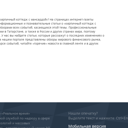
кирпичный коттедж с мансардой»? На страницах интернет-газеты
информационные и познавательные статьи о «кирпичный коттедж с
обзорами всех событий, касающихся этой темы. Профессиональные
 в Татарстане, а также в России и других странах мира, поэтому
 У нас вы найдете статьи, которые расскажут о последних изменениях о
на нашем портале представлены обзоры мирового финансового рынка,
рсе событий, читайте «горячие» новости в главной ленте и в других
Нашли опечатку?
ие «Реальное время»
Выделите текст и нажмите: Ctrl+En
ой службой по надзору в сфере
ологий и массовых
Мобильная версия
р) – регистрационный номер ЭЛ