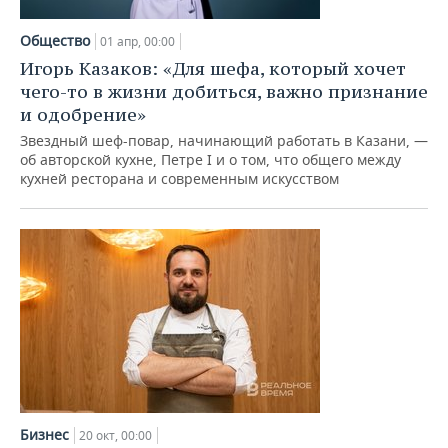
НЕФТЕХИМИЯ
РОЗНИЧНАЯ ТОРГОВЛЯ
НОВОСТИ ТЕХНОЛОГИЙ
МЕРОПРИЯТИЯ
Общество
01 апр, 00:00
НЕФТЬ
Игорь Казаков: «Для шефа, который хочет
ТРАНСПОРТ
IT
НОВОСТИ МЕРОПРИЯТИЙ
СПОРТ
чего-то в жизни добиться, важно признание
ОПК
и одобрение»
УСЛУГИ
МЕДИА
ВЫЕЗДНАЯ РЕДАКЦИЯ
НОВОСТИ СПОРТА
ОБЩЕСТВО
Звездный шеф-повар, начинающий работать в Казани, —
ЭНЕРГЕТИКА
об авторской кухне, Петре I и о том, что общего между
ТЕЛЕКОММУНИКАЦИИ
БИЗНЕС-БРАНЧИ
ФУТБОЛ
НОВОСТИ ОБЩЕСТВА
ФОТОГАЛЕРЕЯ
кухней ресторана и современным искусством
ONLINE-КОНФЕРЕНЦИИ
ХОККЕЙ
ВЛАСТЬ
СЮЖЕТЫ
ОТКРЫТАЯ ЛЕКЦИЯ
БАСКЕТБОЛ
ИНФРАСТРУКТУРА
СПРАВОЧНИК
ВОЛЕЙБОЛ
ИСТОРИЯ
СПИСОК ПЕРСОН
ПОЛНАЯ ВЕРСИЯ
КИБЕРСПОРТ
КУЛЬТУРА
СПИСОК КОМПАНИЙ
ФИГУРНОЕ КАТАНИЕ
МЕДИЦИНА
Бизнес
20 окт, 00:00