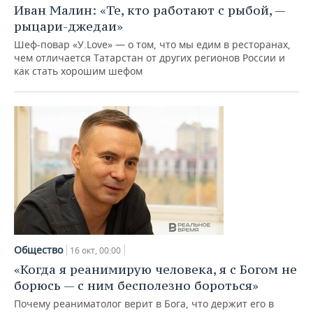
ВОДНЫЕ ВИДЫ СПОРТА
ОБРАЗОВАНИЕ
Иван Малин: «Те, кто работают с рыбой, —
рыцари-джедаи»
ХОККЕЙ С МЯЧОМ
ПРОИСШЕСТВИЯ
Шеф-повар «У.Love» — о том, что мы едим в ресторанах,
чем отличается Татарстан от других регионов России и
как стать хорошим шефом
Общество
16 окт, 00:00
«Когда я реанимирую человека, я с Богом не
борюсь — с ним бесполезно бороться»
Почему реаниматолог верит в Бога, что держит его в